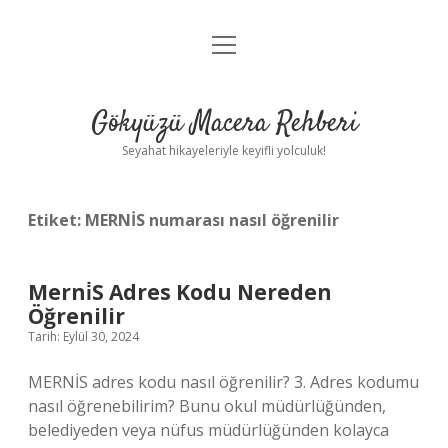
menüyü
Anasayfa
aç
Gizlilik Politikası
Gökyüzü Macera Rehberi
Yasal Uyarı
Seyahat hikayeleriyle keyifli yolculuk!
Hakkımızda
Etiket:
MERNİS numarası nasıl öğrenilir
Merni̇S Adres Kodu Nereden
Öğrenilir
Tarih: Eylül 30, 2024
MERNİS adres kodu nasıl öğrenilir? 3. Adres kodumu
nasıl öğrenebilirim? Bunu okul müdürlüğünden,
belediyeden veya nüfus müdürlüğünden kolayca