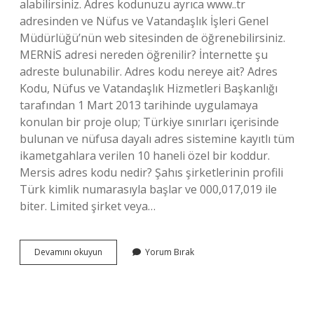
alabilirsiniz. Adres kodunuzu ayrıca www..tr
adresinden ve Nüfus ve Vatandaşlık İşleri Genel
Müdürlüğü’nün web sitesinden de öğrenebilirsiniz.
MERNİS adresi nereden öğrenilir? İnternette şu
adreste bulunabilir. Adres kodu nereye ait? Adres
Kodu, Nüfus ve Vatandaşlık Hizmetleri Başkanlığı
tarafından 1 Mart 2013 tarihinde uygulamaya
konulan bir proje olup; Türkiye sınırları içerisinde
bulunan ve nüfusa dayalı adres sistemine kayıtlı tüm
ikametgahlara verilen 10 haneli özel bir koddur.
Mersis adres kodu nedir? Şahıs şirketlerinin profili
Türk kimlik numarasıyla başlar ve 000,017,019 ile
biter. Limited şirket veya…
Merni̇S
Devamını okuyun
Yorum Bırak
Adres
Kodu
Nereden
Öğrenilir