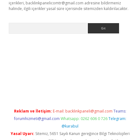
içerikleri,
backlinkpanelicomtr@gmail.com
adresine bildirmeniz
halinde, ilgili içerikler yasal süre içerisinde sitemizden kaldırılacaktır.
Arama
tps://elexbetgiris.org/
betbox
betexper bahis
Reklam ve İletişim:
E-mail:
backlinkpaneli@gmail.com
Teams:
forumhizmeti@gmail.com
Whatsapp: 0262 606 0 726
Telegram:
@karabul
Yasal Uyarı:
Sitemiz, 5651 Sayılı Kanun gereğince Bilgi Teknolojileri