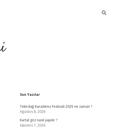
i
Sidebar
Son Yazılar
https://elexbetgiris.org/
betbox
betexper bahis
Tekirdağ Karadeniz Festivali 2025 ne zaman ?
Ağustos 8, 2026
Kartal göz nasıl yapılır ?
Ağustos 7, 2026