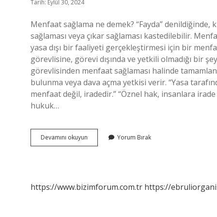
Tarih: Eylül 30, 2024
Menfaat sağlama ne demek? “Fayda” denildiğinde, ki
sağlaması veya çıkar sağlaması kastedilebilir. Menf
yasa dışı bir faaliyeti gerçekleştirmesi için bir me
görevlisine, görevi dışında ve yetkili olmadığı bir 
görevlisinden menfaat sağlaması halinde tamamlanı
bulunma veya dava açma yetkisi verir. “Yasa tarafın
menfaat değil, iradedir.” “Öznel hak, insanlara irade
hukuk…
Menfaat
Devamını okuyun
Yorum Bırak
Sağlamak
Ne
Demek
https://www.bizimforum.com.tr
https://ebruliorgan