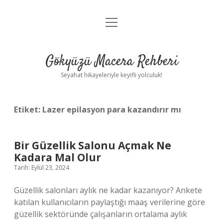
menüyü
Anasayfa
aç
Gizlilik Politikası
Gökyüzü Macera Rehberi
Yasal Uyarı
Seyahat hikayeleriyle keyifli yolculuk!
Hakkımızda
Etiket:
Lazer epilasyon para kazandırır mı
Bir Güzellik Salonu Açmak Ne
Kadara Mal Olur
Tarih: Eylül 23, 2024
Güzellik salonları aylık ne kadar kazanıyor? Ankete
katılan kullanıcıların paylaştığı maaş verilerine göre
güzellik sektöründe çalışanların ortalama aylık