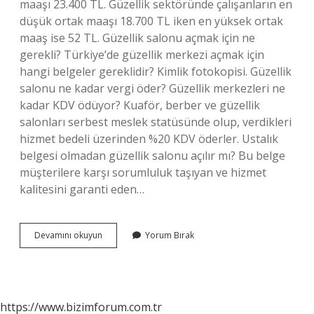
maaşı 23.400 TL. Güzellik sektöründe çalışanların en
düşük ortak maaşı 18.700 TL iken en yüksek ortak
maaş ise 52 TL. Güzellik salonu açmak için ne
gerekli? Türkiye’de güzellik merkezi açmak için
hangi belgeler gereklidir? Kimlik fotokopisi. Güzellik
salonu ne kadar vergi öder? Güzellik merkezleri ne
kadar KDV ödüyor? Kuaför, berber ve güzellik
salonları serbest meslek statüsünde olup, verdikleri
hizmet bedeli üzerinden %20 KDV öderler. Ustalık
belgesi olmadan güzellik salonu açılır mı? Bu belge
müşterilere karşı sorumluluk taşıyan ve hizmet
kalitesini garanti eden…
Bir
Devamını okuyun
Yorum Bırak
Güzellik
Salonu
Açmak
Ne
Kadara
https://www.bizimforum.com.tr
Mal