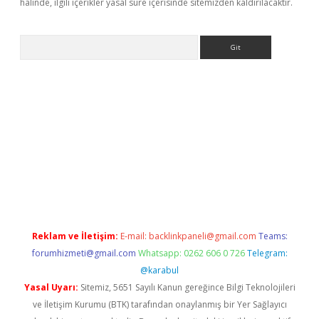
halinde, ilgili içerikler yasal süre içerisinde sitemizden kaldırılacaktır.
Arama
ps://elexbetgiris.org/
betbox
betexper bahis
Reklam ve İletişim:
E-mail:
backlinkpaneli@gmail.com
Teams:
forumhizmeti@gmail.com
Whatsapp: 0262 606 0 726
Telegram:
@karabul
Yasal Uyarı:
Sitemiz, 5651 Sayılı Kanun gereğince Bilgi Teknolojileri
ve İletişim Kurumu (BTK) tarafından onaylanmış bir Yer Sağlayıcı