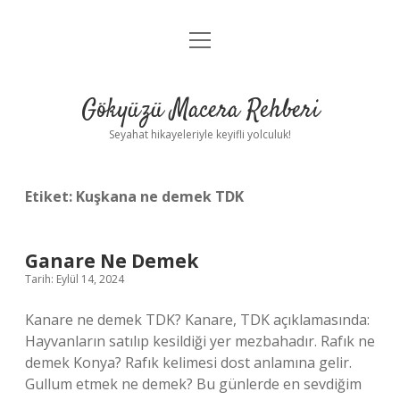
menüyü
Anasayfa
aç
Gizlilik Politikası
Gökyüzü Macera Rehberi
Yasal Uyarı
Seyahat hikayeleriyle keyifli yolculuk!
Hakkımızda
Etiket:
Kuşkana ne demek TDK
Ganare Ne Demek
Tarih: Eylül 14, 2024
Kanare ne demek TDK? Kanare, TDK açıklamasında:
Hayvanların satılıp kesildiği yer mezbahadır. Rafık ne
demek Konya? Rafık kelimesi dost anlamına gelir.
Gullum etmek ne demek? Bu günlerde en sevdiğim