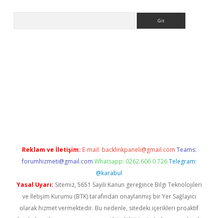
Arama
 bahis
Reklam ve İletişim:
E-mail:
backlinkpaneli@gmail.com
Teams:
forumhizmeti@gmail.com
Whatsapp: 0262 606 0 726
Telegram:
@karabul
Yasal Uyarı:
Sitemiz, 5651 Sayılı Kanun gereğince Bilgi Teknolojileri
ve İletişim Kurumu (BTK) tarafından onaylanmış bir Yer Sağlayıcı
olarak hizmet vermektedir. Bu nedenle, sitedeki içerikleri proaktif