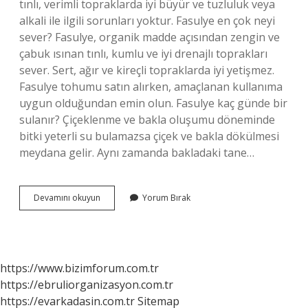
tınlı, verimli topraklarda iyi büyür ve tuzluluk veya
alkali ile ilgili sorunları yoktur. Fasulye en çok neyi
sever? Fasulye, organik madde açısından zengin ve
çabuk ısınan tınlı, kumlu ve iyi drenajlı toprakları
sever. Sert, ağır ve kireçli topraklarda iyi yetişmez.
Fasulye tohumu satın alırken, amaçlanan kullanıma
uygun olduğundan emin olun. Fasulye kaç günde bir
sulanır? Çiçeklenme ve bakla oluşumu döneminde
bitki yeterli su bulamazsa çiçek ve bakla dökülmesi
meydana gelir. Aynı zamanda bakladaki tane…
Fasulye
Devamını okuyun
Yorum Bırak
Bitkisi
Güneşi
Sever
Mi
https://www.bizimforum.com.tr
https://ebruliorganizasyon.com.tr
https://evarkadasin.com.tr
Sitemap