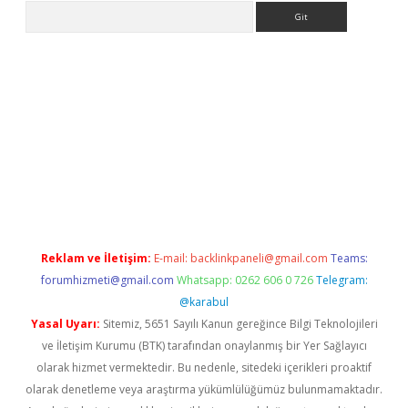
Arama
ps://elexbetgiris.org/
betbox
betexper bahis
Reklam ve İletişim:
E-mail:
backlinkpaneli@gmail.com
Teams:
forumhizmeti@gmail.com
Whatsapp: 0262 606 0 726
Telegram:
@karabul
Yasal Uyarı:
Sitemiz, 5651 Sayılı Kanun gereğince Bilgi Teknolojileri
ve İletişim Kurumu (BTK) tarafından onaylanmış bir Yer Sağlayıcı
olarak hizmet vermektedir. Bu nedenle, sitedeki içerikleri proaktif
olarak denetleme veya araştırma yükümlülüğümüz bulunmamaktadır.