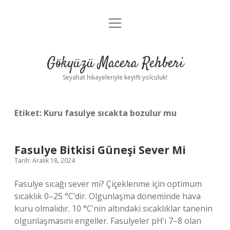
menüyü
Anasayfa
aç
Gizlilik Politikası
Gökyüzü Macera Rehberi
Yasal Uyarı
Seyahat hikayeleriyle keyifli yolculuk!
Hakkımızda
Etiket:
Kuru fasulye sıcakta bozulur mu
Fasulye Bitkisi Güneşi Sever Mi
Tarih: Aralık 18, 2024
Fasulye sıcağı sever mi? Çiçeklenme için optimum
sıcaklık 0–25 °C’dir. Olgunlaşma döneminde hava
kuru olmalıdır. 10 °C’nin altındaki sıcaklıklar tanenin
olgunlaşmasını engeller. Fasulyeler pH’ı 7–8 olan