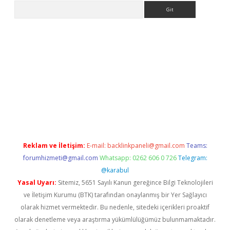
Arama
bahis
Reklam ve İletişim:
E-mail:
backlinkpaneli@gmail.com
Teams:
forumhizmeti@gmail.com
Whatsapp: 0262 606 0 726
Telegram:
@karabul
Yasal Uyarı:
Sitemiz, 5651 Sayılı Kanun gereğince Bilgi Teknolojileri
ve İletişim Kurumu (BTK) tarafından onaylanmış bir Yer Sağlayıcı
olarak hizmet vermektedir. Bu nedenle, sitedeki içerikleri proaktif
olarak denetleme veya araştırma yükümlülüğümüz bulunmamaktadır.