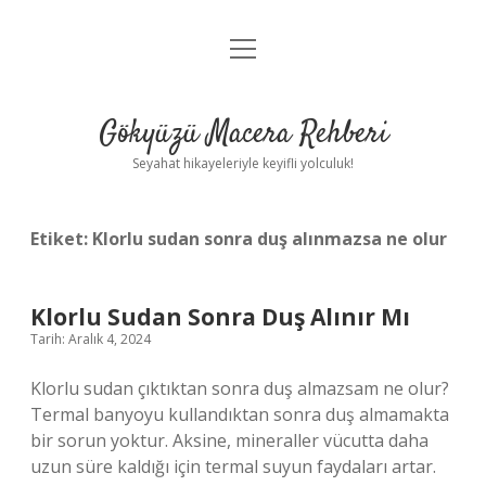
menüyü
Anasayfa
aç
Gizlilik Politikası
Gökyüzü Macera Rehberi
Yasal Uyarı
Seyahat hikayeleriyle keyifli yolculuk!
Hakkımızda
Etiket:
Klorlu sudan sonra duş alınmazsa ne olur
Klorlu Sudan Sonra Duş Alınır Mı
Tarih: Aralık 4, 2024
Klorlu sudan çıktıktan sonra duş almazsam ne olur?
Termal banyoyu kullandıktan sonra duş almamakta
bir sorun yoktur. Aksine, mineraller vücutta daha
uzun süre kaldığı için termal suyun faydaları artar.