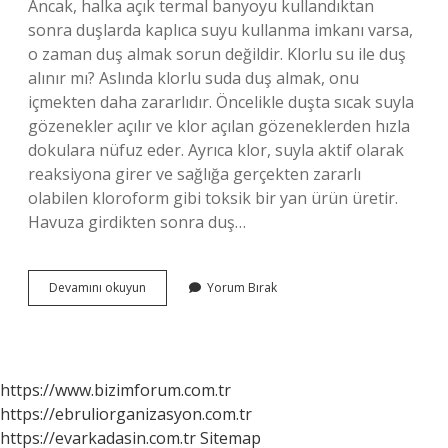
Ancak, halka açık termal banyoyu kullandıktan
sonra duşlarda kaplıca suyu kullanma imkanı varsa,
o zaman duş almak sorun değildir. Klorlu su ile duş
alınır mı? Aslında klorlu suda duş almak, onu
içmekten daha zararlıdır. Öncelikle duşta sıcak suyla
gözenekler açılır ve klor açılan gözeneklerden hızla
dokulara nüfuz eder. Ayrıca klor, suyla aktif olarak
reaksiyona girer ve sağlığa gerçekten zararlı
olabilen kloroform gibi toksik bir yan ürün üretir.
Havuza girdikten sonra duş…
Klorlu
Devamını okuyun
Yorum Bırak
Sudan
Sonra
Duş
Alınır
Mı
https://www.bizimforum.com.tr
https://ebruliorganizasyon.com.tr
https://evarkadasin.com.tr
Sitemap