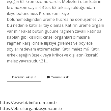
eşeğin 62 kromozomu vardır. Melezleri olan katırın
kromozom sayısı 63’tür. 63 tek sayı olduğundan
ikiye bölünemez. Kromozom ikiye
bölünemediğinden üreme hücresine dönüşemez ve
bu nedenle katırlar tay olamaz. Katırın üreme organı
var mı? Fakat bütün gücüne rağmen zavallı katır da
kaplan gibi kısırdır; cinsel organları olmasına
rağmen karşı cinsle ilişkiye giremez ve böylece
soylarını devam ettiremezler. Katır melez mi? Katır,
erkek eşeğin (eşek veya kriko) ve dişi atın (kısrak)
melez yavrusudur.21…
Katırla
Devamını okuyun
Yorum Bırak
At
Çiftleşirse
Ne
Olur
https://www.bizimforum.com.tr
https://ebruliorganizasyon.com.tr