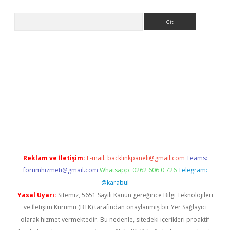
Arama
ps://elexbetgiris.org/
betbox
betexper bahis
Reklam ve İletişim:
E-mail:
backlinkpaneli@gmail.com
Teams:
forumhizmeti@gmail.com
Whatsapp: 0262 606 0 726
Telegram:
@karabul
Yasal Uyarı:
Sitemiz, 5651 Sayılı Kanun gereğince Bilgi Teknolojileri
ve İletişim Kurumu (BTK) tarafından onaylanmış bir Yer Sağlayıcı
olarak hizmet vermektedir. Bu nedenle, sitedeki içerikleri proaktif