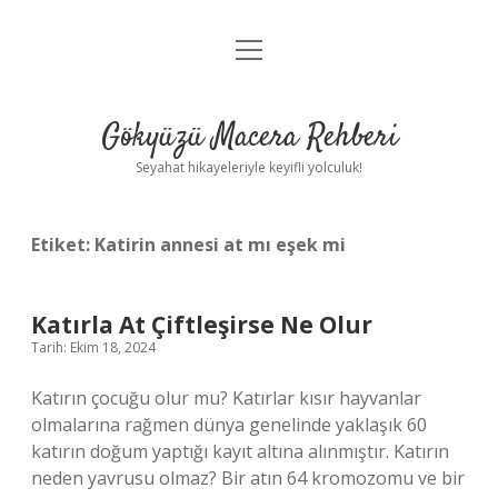
menüyü
Anasayfa
aç
Gizlilik Politikası
Gökyüzü Macera Rehberi
Yasal Uyarı
Seyahat hikayeleriyle keyifli yolculuk!
Hakkımızda
Etiket:
Katirin annesi at mı eşek mi
Katırla At Çiftleşirse Ne Olur
Tarih: Ekim 18, 2024
Katırın çocuğu olur mu? Katırlar kısır hayvanlar
olmalarına rağmen dünya genelinde yaklaşık 60
katırın doğum yaptığı kayıt altına alınmıştır. Katırın
neden yavrusu olmaz? Bir atın 64 kromozomu ve bir