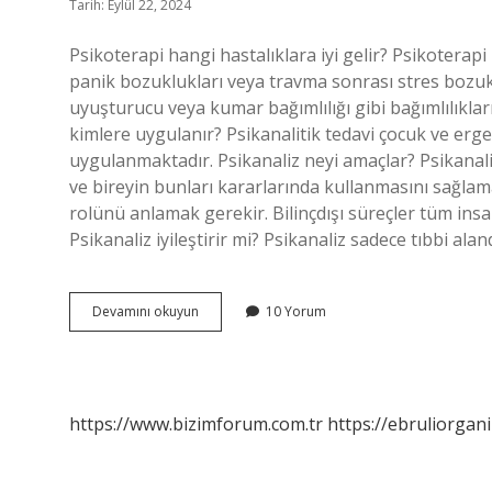
Tarih: Eylül 22, 2024
Psikoterapi hangi hastalıklara iyi gelir? Psikoterapi
panik bozuklukları veya travma sonrası stres bozuklu
uyuşturucu veya kumar bağımlılığı gibi bağımlılıklar
kimlere uygulanır? Psikanalitik tedavi çocuk ve erg
uygulanmaktadır. Psikanaliz neyi amaçlar? Psikanaliti
ve bireyin bunları kararlarında kullanmasını sağlamak
rolünü anlamak gerekir. Bilinçdışı süreçler tüm insan
Psikanaliz iyileştirir mi? Psikanaliz sadece tıbbi ala
Psikanaliz
Devamını okuyun
10 Yorum
Hangi
Hastalıklara
Iyi
Gelir
https://www.bizimforum.com.tr
https://ebruliorgan