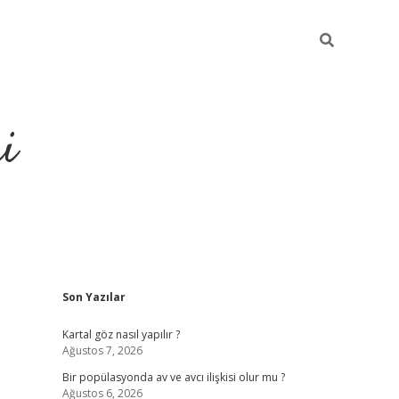
i
Sidebar
Son Yazılar
https://elex
Kartal göz nasıl yapılır ?
Ağustos 7, 2026
Bir popülasyonda av ve avcı ilişkisi olur mu ?
Ağustos 6, 2026