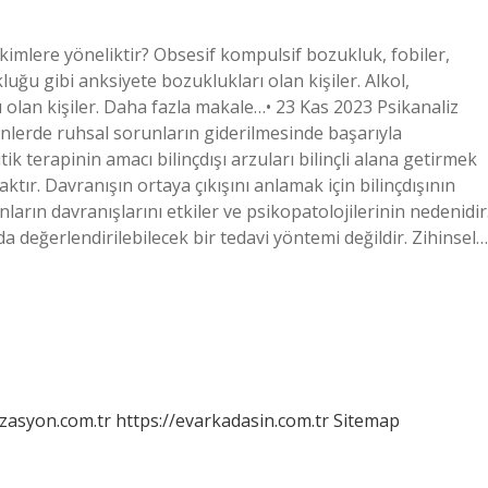
 kimlere yöneliktir? Obsesif kompulsif bozukluk, fobiler,
ğu gibi anksiyete bozuklukları olan kişiler. Alkol,
ı olan kişiler. Daha fazla makale…• 23 Kas 2023 Psikanaliz
enlerde ruhsal sorunların giderilmesinde başarıyla
k terapinin amacı bilinçdışı arzuları bilinçli alana getirmek
tır. Davranışın ortaya çıkışını anlamak için bilinçdışının
ların davranışlarını etkiler ve psikopatolojilerinin nedenidir
nda değerlendirilebilecek bir tedavi yöntemi değildir. Zihinsel…
izasyon.com.tr
https://evarkadasin.com.tr
Sitemap