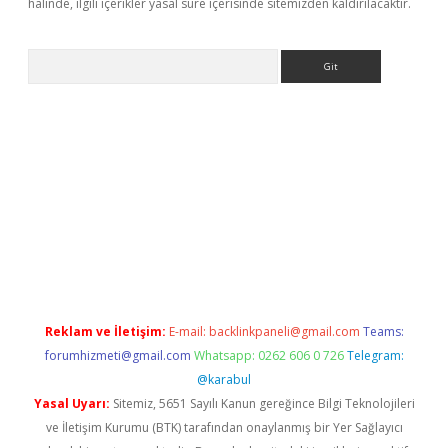
halinde, ilgili içerikler yasal süre içerisinde sitemizden kaldırılacaktır.
Arama
ps://elexbetgiris.org/
betbox
betexper bahis
Reklam ve İletişim:
E-mail:
backlinkpaneli@gmail.com
Teams:
forumhizmeti@gmail.com
Whatsapp: 0262 606 0 726
Telegram:
@karabul
Yasal Uyarı:
Sitemiz, 5651 Sayılı Kanun gereğince Bilgi Teknolojileri
ve İletişim Kurumu (BTK) tarafından onaylanmış bir Yer Sağlayıcı