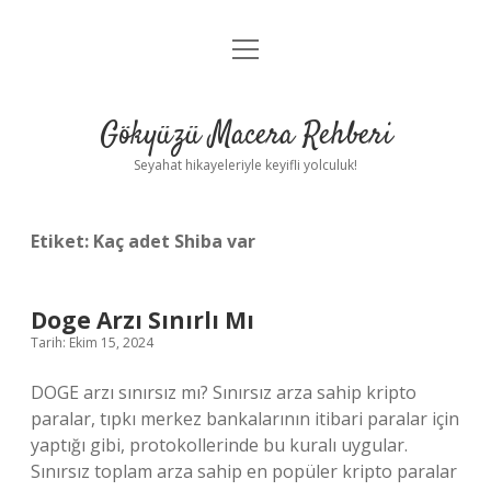
menüyü
Anasayfa
aç
Gizlilik Politikası
Gökyüzü Macera Rehberi
Yasal Uyarı
Seyahat hikayeleriyle keyifli yolculuk!
Hakkımızda
Etiket:
Kaç adet Shiba var
Doge Arzı Sınırlı Mı
Tarih: Ekim 15, 2024
DOGE arzı sınırsız mı? Sınırsız arza sahip kripto
paralar, tıpkı merkez bankalarının itibari paralar için
yaptığı gibi, protokollerinde bu kuralı uygular.
Sınırsız toplam arza sahip en popüler kripto paralar