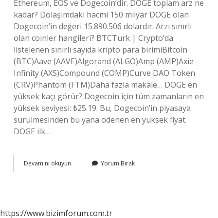
Ethereum, EOS ve Dogecoin’dir. DOGE toplam arz ne
kadar? Dolaşımdaki hacmi 150 milyar DOGE olan
Dogecoin’in değeri 15.890.506 dolardır. Arzı sınırlı
olan coinler hangileri? BTCTurk | Crypto’da
listelenen sınırlı sayıda kripto para birimiBitcoin
(BTC)Aave (AAVE)Algorand (ALGO)Amp (AMP)Axie
Infinity (AXS)Compound (COMP)Curve DAO Token
(CRV)Phantom (FTM)Daha fazla makale… DOGE en
yüksek kaçı görür? Dogecoin için tüm zamanların en
yüksek seviyesi: ₺25.19. Bu, Dogecoin’in piyasaya
sürülmesinden bu yana ödenen en yüksek fiyat.
DOGE ilk…
Doge
Devamını okuyun
Yorum Bırak
Arzı
Sınırlı
Mı
https://www.bizimforum.com.tr