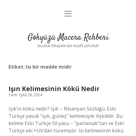
menüyü
Anasayfa
aç
Gizlilik Politikası
Gökyüzü Macera Rehberi
Yasal Uyarı
Seyahat hikayeleriyle keyifli yolculuk!
Hakkımızda
Etiket:
Isı bir madde midir
Işın Kelimesinin Kökü Nedir
Tarih: Eylül 28, 2024
Işık’ın kökü nedir? Işık – Nisanyan Sözlüğü. Eski
Türkçe yasuk “ışık, güneş” kelimesiyle ilişkilidir. Bu
kelime Eski Türkçe fiil yasu – “parlamak”tan ve Eski
Türkçe eki +Uk’dan türemiştir. Isı kelimesinin kökü