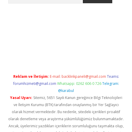
xper bahis
Reklam ve İletişim:
E-mail:
backlinkpaneli@gmail.com
Teams:
forumhizmeti@gmail.com
Whatsapp: 0262 606 0 726
Telegram:
@karabul
Yasal Uyarı:
Sitemiz, 5651 Sayılı Kanun gereğince Bilgi Teknolojileri
ve İletişim Kurumu (BTK) tarafından onaylanmış bir Yer Sağlayıcı
olarak hizmet vermektedir. Bu nedenle, sitedeki içerikleri proaktif
olarak denetleme veya araştırma yükümlülüğümüz bulunmamaktadır.
Ancak, üyelerimiz yazdıkları içeriklerin sorumluluğunu taşımakta olup,