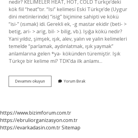
nedir? KELİMELER HEAT, HOT, COLD Türkçe’deki
kök fiil “heat”tır. “Isı” kelimesi Eski Türkçe’de (Uygur
dini metinlerinde) “isig” biçimine sahipti ve kökü
“isi-” (ısımak) idi. Gerekli ek, -g mastar ekidir (beti- >
betig, ari- > arig, bil- > bilig, vb.). Işığa kökü nedir?
Yani yıldız, şimşek, ışık, alev, yalın ve yalin kelimeleri
temelde “parlamak, aydınlatmak, ışık yaymak”
anlamlarına gelen *ya- kökünden türemiştir. Işık
Türkçe bir kelime mi? TDK’da ilk anlamı…
Işın
Devamını okuyun
Yorum Bırak
Kelimesinin
Kökü
Nedir
https://www.bizimforum.com.tr
https://ebruliorganizasyon.com.tr
https://evarkadasin.com.tr
Sitemap