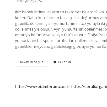
Tarih: Eylül 20, 2024
İkiz bebek ihtimalini artıran faktörler nelerdir? İkiz 
köken Daha önce birden fazla çocuk doğurmuş anneler
gebelik, döllenmiş bir yumurtanın mitoz yoluyla ik
döllenmesiyle oluşur. Aynı yumurtanın döllenmesi ö
embriyo bölünür ve iki ayrı fetüs oluşur. Doğal Yolla
yumurtanın bir sperm tarafından döllenmesi ve embr
gebelikler meydana gelebileceği gibi, aynı yumurtla
İKiz
Devamını okuyun
14 Yorum
Bebek
Için
Ne
Zaman
Ilişkiye
https://www.bizimforum.com.tr
https://ebruliorgan
Girilir