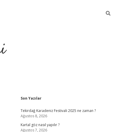
i
Sidebar
Son Yazılar
https://elex
Tekirdağ Karadeniz Festivali 2025 ne zaman ?
Ağustos 8, 2026
Kartal göz nasıl yapılır ?
Ağustos 7, 2026