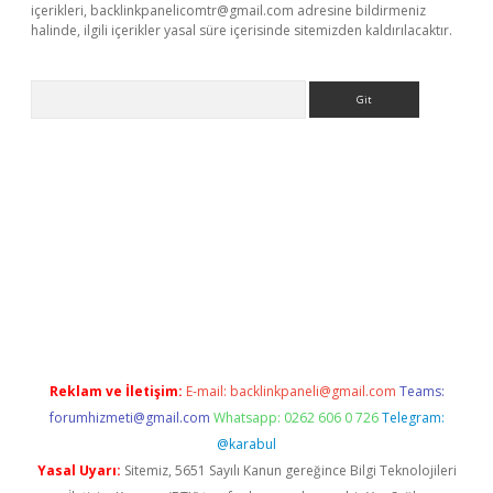
içerikleri,
backlinkpanelicomtr@gmail.com
adresine bildirmeniz
halinde, ilgili içerikler yasal süre içerisinde sitemizden kaldırılacaktır.
Arama
ps://elexbetgiris.org/
betbox
betexper bahis
Reklam ve İletişim:
E-mail:
backlinkpaneli@gmail.com
Teams:
forumhizmeti@gmail.com
Whatsapp: 0262 606 0 726
Telegram:
@karabul
Yasal Uyarı:
Sitemiz, 5651 Sayılı Kanun gereğince Bilgi Teknolojileri