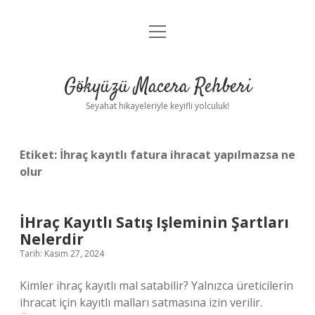
menüyü
Anasayfa
aç
Gizlilik Politikası
Gökyüzü Macera Rehberi
Yasal Uyarı
Seyahat hikayeleriyle keyifli yolculuk!
Hakkımızda
Etiket:
İhraç kayıtlı fatura ihracat yapılmazsa ne
olur
İHraç Kayıtlı Satış Işleminin Şartları
Nelerdir
Tarih: Kasım 27, 2024
Kimler ihraç kayıtlı mal satabilir? Yalnızca üreticilerin
ihracat için kayıtlı malları satmasına izin verilir.