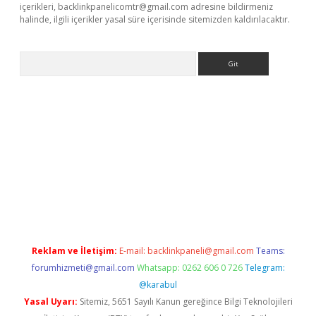
içerikleri,
backlinkpanelicomtr@gmail.com
adresine bildirmeniz
halinde, ilgili içerikler yasal süre içerisinde sitemizden kaldırılacaktır.
Arama
s://elexbetgiris.org/
betbox
betexper bahis
Reklam ve İletişim:
E-mail:
backlinkpaneli@gmail.com
Teams:
forumhizmeti@gmail.com
Whatsapp: 0262 606 0 726
Telegram:
@karabul
Yasal Uyarı:
Sitemiz, 5651 Sayılı Kanun gereğince Bilgi Teknolojileri