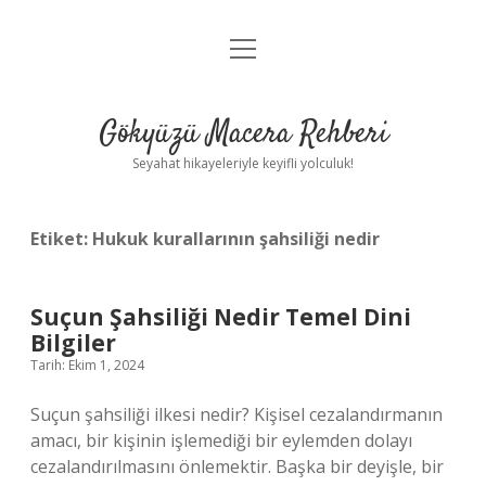
menüyü
Anasayfa
aç
Gizlilik Politikası
Gökyüzü Macera Rehberi
Yasal Uyarı
Seyahat hikayeleriyle keyifli yolculuk!
Hakkımızda
Etiket:
Hukuk kurallarının şahsiliği nedir
Suçun Şahsiliği Nedir Temel Dini
Bilgiler
Tarih: Ekim 1, 2024
Suçun şahsiliği ilkesi nedir? Kişisel cezalandırmanın
amacı, bir kişinin işlemediği bir eylemden dolayı
cezalandırılmasını önlemektir. Başka bir deyişle, bir