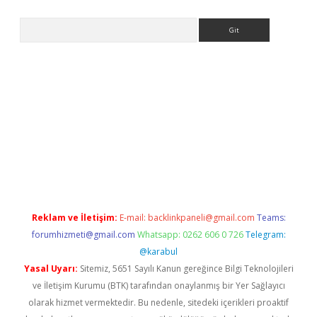
Arama
tps://elexbetgiris.org/
betbox
betexper bahis
Reklam ve İletişim:
E-mail:
backlinkpaneli@gmail.com
Teams:
forumhizmeti@gmail.com
Whatsapp: 0262 606 0 726
Telegram:
@karabul
Yasal Uyarı:
Sitemiz, 5651 Sayılı Kanun gereğince Bilgi Teknolojileri
ve İletişim Kurumu (BTK) tarafından onaylanmış bir Yer Sağlayıcı
olarak hizmet vermektedir. Bu nedenle, sitedeki içerikleri proaktif