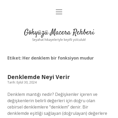
menüyü
Anasayfa
aç
Gizlilik Politikası
Gökyüzü Macera Rehberi
Yasal Uyarı
Seyahat hikayeleriyle keyifli yolculuk!
Hakkımızda
Etiket:
Her denklem bir fonksiyon mudur
Denklemde Neyi Verir
Tarih: Eylül 30, 2024
Denklem mantığı nedir? Değişkenler içeren ve
değişkenlerin belirli değerleri için doğru olan
cebirsel denklemlere “denklem” denir. Bir
denklemde eşitliği sağlayan (doğrulayan) değerlere