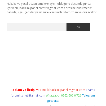
Hukuka ve yasal düzenlemelere aykırı olduğunu düşündüğünüz
içerikleri,
backlinkpanelicomtr@gmail.com
adresine bildirmeniz
halinde, ilgili içerikler yasal süre içerisinde sitemizden kaldırılacaktır.
Arama
ps://elexbetgiris.org/
betbox
betexper bahis
Reklam ve İletişim:
E-mail:
backlinkpaneli@gmail.com
Teams:
forumhizmeti@gmail.com
Whatsapp: 0262 606 0 726
Telegram:
@karabul