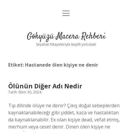
menüyü
Anasayfa
aç
Gizlilik Politikası
Gökyüzü Macera Rehberi
Yasal Uyarı
Seyahat hikayeleriyle keyifli yolculuk!
Hakkımızda
Etiket:
Hastanede ölen kişiye ne denir
Ölünün Diğer Adı Nedir
Tarih: Ekim 30, 2024
Tıp dilinde ölüye ne denir? Çıkış doğal sebeplerden
kaynaklanabileceği gibi şiddet, kaza ve hastalıktan
da kaynaklanabilir. Ex olan kişiye dead, vefat etmiş,
merhum veya ceset denir. Dinen ölen kişiye ne