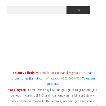
Arama
ps://elexbetgiris.org/
betbox
betexper bahis
Reklam ve İletişim:
E-mail:
backlinkpaneli@gmail.com
Teams:
forumhizmeti@gmail.com
Whatsapp: 0262 606 0 726
Telegram:
@karabul
Yasal Uyarı:
Sitemiz, 5651 Sayılı Kanun gereğince Bilgi Teknolojileri
ve İletişim Kurumu (BTK) tarafından onaylanmış bir Yer Sağlayıcı
olarak hizmet vermektedir. Bu nedenle, sitedeki içerikleri proaktif