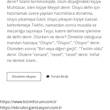
denir? İslami terminolojide, ölüm döşeğindeki kişiye
Muhtazar, ölen kişiye Meyyit denir. Ölüyü defin için
hazırlamak üzere yapılan hazırlıklara donatma,
ölüyü yıkamaya Gasil, ölüyü yıkayan kişiye Gassal,
kefenlemeye Tekfin, namazdan sonra musalla ve
mezarlığa taşımaya Teşyi, kabre defnetme işlemine
de defin denir. Ölürken ne denir? Ölmekte olduğuna
inanılan hastaya; “Ölüyor”, “Ölüyor”, “Ölüyor” denir.
Ölümden sonra; “Biri veya diğeri geçti”, “Teslim oldu”
denir. Ölülere “cenaze”, “ceset”, “ceset” denir. Vefat
ne demek islam…
Ölünün
Devamını okuyun
Yorum Bırak
Diğer
Adı
Nedir
https://www.bizimforum.com.tr
https://ebruliorganizasyon.com.tr