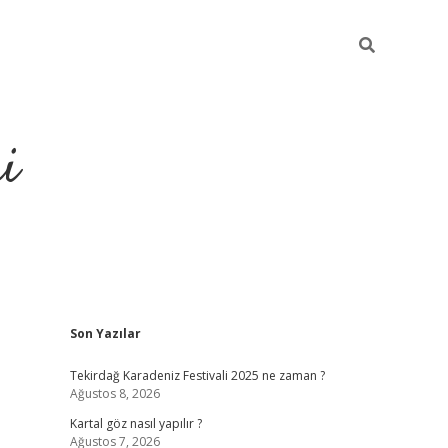
i
Sidebar
Son Yazılar
https://ele
Tekirdağ Karadeniz Festivali 2025 ne zaman ?
Ağustos 8, 2026
Kartal göz nasıl yapılır ?
Ağustos 7, 2026