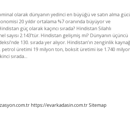
ominal olarak dünyanın yedinci en büyüğü ve satın alma güc
konomisi 20 yıldır ortalama %7 oranında büyüyor ve
indistan güç olarak kaçıncı sırada? Hindistan Silahlı
onel sayısı 2.143’tür. Hindistan gelişmiş mi? Dünyanın üçüncü
ksi’nde 130. sırada yer alıyor. Hindistan’ın zenginlik kaynağ
 petrol üretimi 19 milyon ton, boksit üretimi ise 1.740 milyo
kinci sırada…
izasyon.com.tr
https://evarkadasin.com.tr
Sitemap