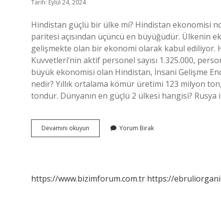
Tarih: Eylül 24, 2024
Hindistan güçlü bir ülke mi? Hindistan ekonomisi n
paritesi açısından üçüncü en büyüğüdür. Ülkenin e
gelişmekte olan bir ekonomi olarak kabul ediliyor. H
Kuvvetleri’nin aktif personel sayısı 1.325.000, pers
büyük ekonomisi olan Hindistan, İnsani Gelişme Ende
nedir? Yıllık ortalama kömür üretimi 123 milyon ton,
tondur. Dünyanın en güçlü 2 ülkesi hangisi? Rusya i
Hindistan
Devamını okuyun
Yorum Bırak
Süper
Güç
Olabilir
Mi
https://www.bizimforum.com.tr
https://ebruliorgan