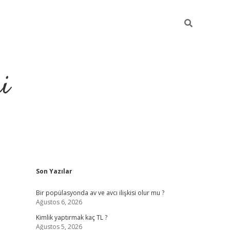
i
Sidebar
Son Yazılar
https://elexb
Bir popülasyonda av ve avcı ilişkisi olur mu ?
Ağustos 6, 2026
Kimlik yaptırmak kaç TL ?
Ağustos 5, 2026