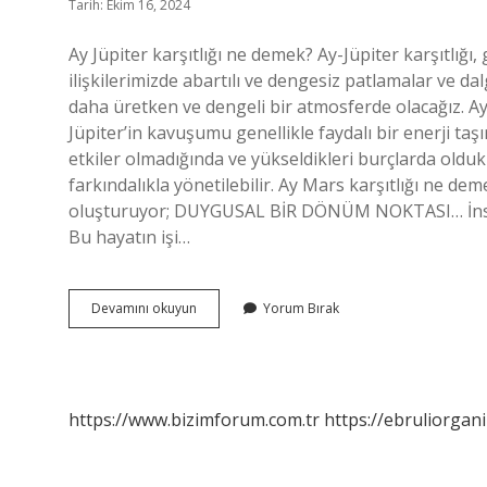
Tarih: Ekim 16, 2024
Ay Jüpiter karşıtlığı ne demek? Ay-Jüpiter karşıtlığı
ilişkilerimizde abartılı ve dengesiz patlamalar ve da
daha üretken ve dengeli bir atmosferde olacağız. Ay
Jüpiter’in kavuşumu genellikle faydalı bir enerji ta
etkiler olmadığında ve yükseldikleri burçlarda oldukla
farkındalıkla yönetilebilir. Ay Mars karşıtlığı ne de
oluşturuyor; DUYGUSAL BİR DÖNÜM NOKTASI… İnsanlar
Bu hayatın işi…
Ay
Devamını okuyun
Yorum Bırak
Karşıt
Jüpiter
Ne
Demek
https://www.bizimforum.com.tr
https://ebruliorgan