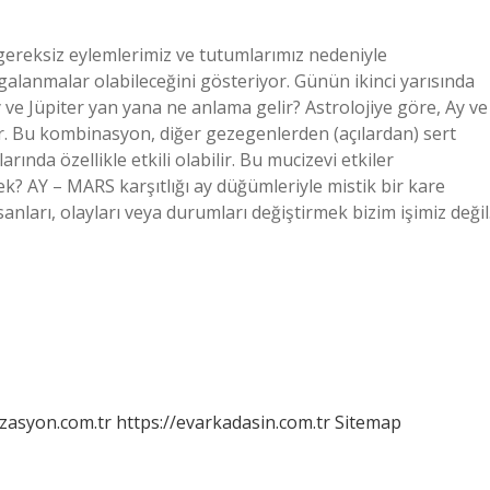
, gereksiz eylemlerimiz ve tutumlarımız nedeniyle
lgalanmalar olabileceğini gösteriyor. Günün ikinci yarısında
 ve Jüpiter yan yana ne anlama gelir? Astrolojiye göre, Ay ve
şır. Bu kombinasyon, diğer gezegenlerden (açılardan) sert
rında özellikle etkili olabilir. Bu mucizevi etkiler
mek? AY – MARS karşıtlığı ay düğümleriyle mistik bir kare
ı, olayları veya durumları değiştirmek bizim işimiz değil
izasyon.com.tr
https://evarkadasin.com.tr
Sitemap