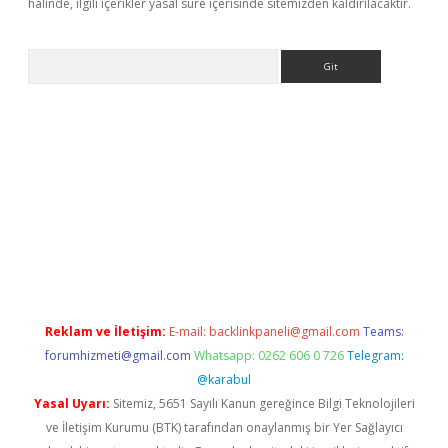
halinde, ilgili içerikler yasal süre içerisinde sitemizden kaldırılacaktır.
Arama
ps://elexbetgiris.org/
betbox
betexper bahis
Reklam ve İletişim:
E-mail:
backlinkpaneli@gmail.com
Teams:
forumhizmeti@gmail.com
Whatsapp: 0262 606 0 726
Telegram:
@karabul
Yasal Uyarı:
Sitemiz, 5651 Sayılı Kanun gereğince Bilgi Teknolojileri
ve İletişim Kurumu (BTK) tarafından onaylanmış bir Yer Sağlayıcı