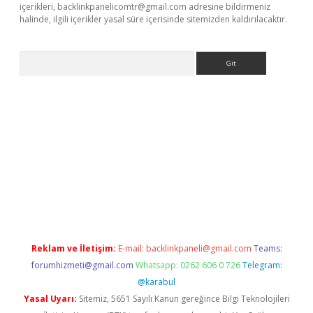
içerikleri,
backlinkpanelicomtr@gmail.com
adresine bildirmeniz
halinde, ilgili içerikler yasal süre içerisinde sitemizden kaldırılacaktır.
Arama
ps://elexbetgiris.org/
betbox
betexper bahis
Reklam ve İletişim:
E-mail:
backlinkpaneli@gmail.com
Teams:
forumhizmeti@gmail.com
Whatsapp: 0262 606 0 726
Telegram:
@karabul
Yasal Uyarı:
Sitemiz, 5651 Sayılı Kanun gereğince Bilgi Teknolojileri