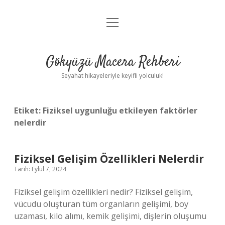
menüyü
Anasayfa
aç
Gizlilik Politikası
Gökyüzü Macera Rehberi
Yasal Uyarı
Seyahat hikayeleriyle keyifli yolculuk!
Hakkımızda
Etiket:
Fiziksel uygunluğu etkileyen faktörler
nelerdir
Fiziksel Gelişim Özellikleri Nelerdir
Tarih: Eylül 7, 2024
Fiziksel gelişim özellikleri nedir? Fiziksel gelişim,
vücudu oluşturan tüm organların gelişimi, boy
uzaması, kilo alımı, kemik gelişimi, dişlerin oluşumu