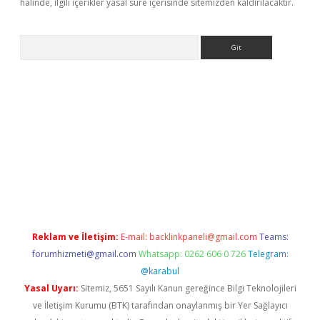
halinde, ilgili içerikler yasal süre içerisinde sitemizden kaldırılacaktır.
Arama
ps://elexbetgiris.org/
betbox
betexper bahis
Reklam ve İletişim:
E-mail:
backlinkpaneli@gmail.com
Teams:
forumhizmeti@gmail.com
Whatsapp: 0262 606 0 726
Telegram:
@karabul
Yasal Uyarı:
Sitemiz, 5651 Sayılı Kanun gereğince Bilgi Teknolojileri
ve İletişim Kurumu (BTK) tarafından onaylanmış bir Yer Sağlayıcı