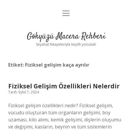
menüyü
Anasayfa
aç
Gizlilik Politikası
Gökyüzü Macera Rehberi
Yasal Uyarı
Seyahat hikayeleriyle keyifli yolculuk!
Hakkımızda
Etiket:
Fiziksel gelişim kaça ayrılır
Fiziksel Gelişim Özellikleri Nelerdir
Tarih: Eylül 7, 2024
Fiziksel gelişim özellikleri nedir? Fiziksel gelişim,
vücudu oluşturan tüm organların gelişimi, boy
uzaması, kilo alımı, kemik gelişimi, dişlerin oluşumu
ve değişimi, kasların, beynin ve tüm sistemlerin