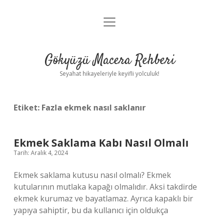
menüyü
Anasayfa
aç
Gizlilik Politikası
Gökyüzü Macera Rehberi
Yasal Uyarı
Seyahat hikayeleriyle keyifli yolculuk!
Hakkımızda
Etiket:
Fazla ekmek nasıl saklanır
Ekmek Saklama Kabı Nasıl Olmalı
Tarih: Aralık 4, 2024
Ekmek saklama kutusu nasıl olmalı? Ekmek
kutularının mutlaka kapağı olmalıdır. Aksi takdirde
ekmek kurumaz ve bayatlamaz. Ayrıca kapaklı bir
yapıya sahiptir, bu da kullanıcı için oldukça