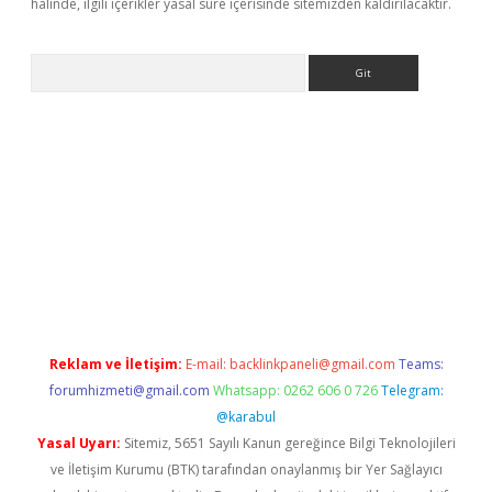
halinde, ilgili içerikler yasal süre içerisinde sitemizden kaldırılacaktır.
Arama
ps://elexbetgiris.org/
betbox
betexper bahis
Reklam ve İletişim:
E-mail:
backlinkpaneli@gmail.com
Teams:
forumhizmeti@gmail.com
Whatsapp: 0262 606 0 726
Telegram:
@karabul
Yasal Uyarı:
Sitemiz, 5651 Sayılı Kanun gereğince Bilgi Teknolojileri
ve İletişim Kurumu (BTK) tarafından onaylanmış bir Yer Sağlayıcı