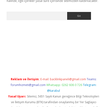
halinde, ilgili içerikler yasal süre içerisinde sitemizden kaldırılacaktır.
Arama
ps://elexbetgiris.org/
betbox
betexper bahis
Reklam ve İletişim:
E-mail:
backlinkpaneli@gmail.com
Teams:
forumhizmeti@gmail.com
Whatsapp: 0262 606 0 726
Telegram:
@karabul
Yasal Uyarı:
Sitemiz, 5651 Sayılı Kanun gereğince Bilgi Teknolojileri
ve İletişim Kurumu (BTK) tarafından onaylanmış bir Yer Sağlayıcı