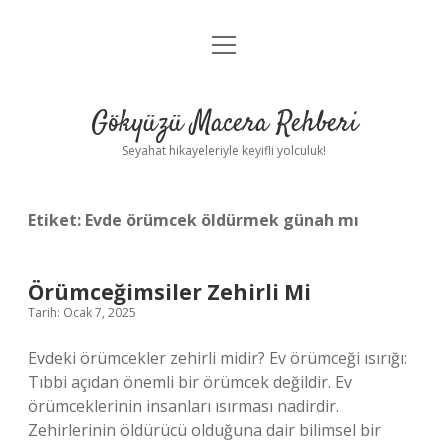
menüyü
Anasayfa
aç
Gizlilik Politikası
Gökyüzü Macera Rehberi
Yasal Uyarı
Seyahat hikayeleriyle keyifli yolculuk!
Hakkımızda
Etiket:
Evde örümcek öldürmek günah mı
Örümceğimsiler Zehirli Mi
Tarih: Ocak 7, 2025
Evdeki örümcekler zehirli midir? Ev örümceği ısırığı:
Tıbbi açıdan önemli bir örümcek değildir. Ev
örümceklerinin insanları ısırması nadirdir.
Zehirlerinin öldürücü olduğuna dair bilimsel bir