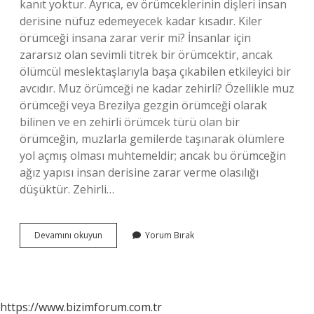
kanıt yoktur. Ayrıca, ev örümceklerinin dişleri insan
derisine nüfuz edemeyecek kadar kısadır. Kiler
örümceği insana zarar verir mi? İnsanlar için
zararsız olan sevimli titrek bir örümcektir, ancak
ölümcül meslektaşlarıyla başa çıkabilen etkileyici bir
avcıdır. Muz örümceği ne kadar zehirli? Özellikle muz
örümceği veya Brezilya gezgin örümceği olarak
bilinen ve en zehirli örümcek türü olan bir
örümceğin, muzlarla gemilerde taşınarak ölümlere
yol açmış olması muhtemeldir; ancak bu örümceğin
ağız yapısı insan derisine zarar verme olasılığı
düşüktür. Zehirli…
Örümceğimsiler
Devamını okuyun
Yorum Bırak
Zehirli
Mi
https://www.bizimforum.com.tr