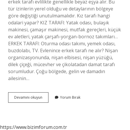
erkek tarafı evlilikte genellikle beyaz eşya alır. Bu
tür izinlerin yerel olduğu ve detaylarının bölgeye
göre değiştiği unutulmamalıdır. Kız tarafı hangi
odalari yapar? KIZ TARAFI: Yatak odası, bulaşık
makinesi, çamaşır makinesi, mutfak gereçleri, küçük
ev aletleri, yatak çarşafı-yorgan-bornoz takımları…
ERKEK TARAFI: Oturma odası takımı, yemek odası,
buzdolabı, TV. Evlenince erkek tarafı ne alır? Nişan
organizasyonunda, nişan elbisesi, nişan yüzüğü,
dilek çiçeği, mücevher ve çikolatadan damat tarafı
sorumludur. Çoğu bölgede, gelin ve damadın
ailesinin…
Yatak
Devamını okuyun
Yorum Bırak
Odasını
Kız
Mı
Alır
Erkek
https://www.bizimforum.com.tr
Mi