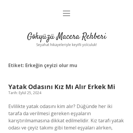
menüyü
Anasayfa
aç
Gizlilik Politikası
Gökyüzü Macera Rehberi
Yasal Uyarı
Seyahat hikayeleriyle keyifli yolculuk!
Hakkımızda
Etiket:
Erkeğin çeyizi olur mu
Yatak Odasını Kız Mı Alır Erkek Mi
Tarih: Eylül 25, 2024
Evlilikte yatak odasını kim alır? Düğünde her iki
tarafa da verilmesi gereken eşyaların
karıştırılmamasına dikkat edilmelidir. Kız tarafı yatak
odası ve çeyiz takımı gibi temel eşyaları alırken,