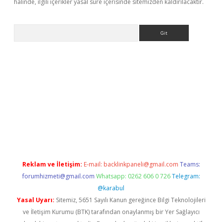
halinde, ilgili içerikler yasal süre içerisinde sitemizden kaldırılacaktır.
Arama
tps://elexbetgiris.org/
betbox
betexper bahis
Reklam ve İletişim:
E-mail:
backlinkpaneli@gmail.com
Teams:
forumhizmeti@gmail.com
Whatsapp: 0262 606 0 726
Telegram:
@karabul
Yasal Uyarı:
Sitemiz, 5651 Sayılı Kanun gereğince Bilgi Teknolojileri
ve İletişim Kurumu (BTK) tarafından onaylanmış bir Yer Sağlayıcı