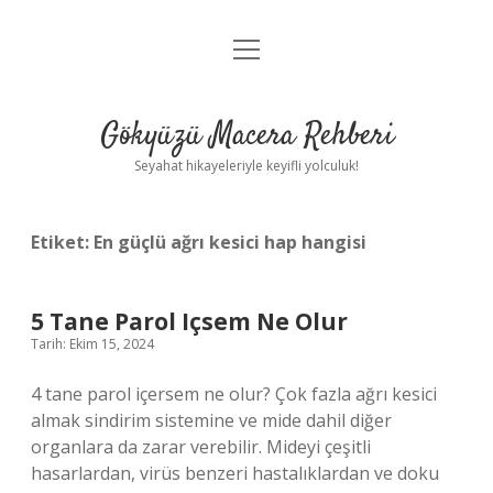
menüyü
Anasayfa
aç
Gizlilik Politikası
Gökyüzü Macera Rehberi
Yasal Uyarı
Seyahat hikayeleriyle keyifli yolculuk!
Hakkımızda
Etiket:
En güçlü ağrı kesici hap hangisi
5 Tane Parol Içsem Ne Olur
Tarih: Ekim 15, 2024
4 tane parol içersem ne olur? Çok fazla ağrı kesici
almak sindirim sistemine ve mide dahil diğer
organlara da zarar verebilir. Mideyi çeşitli
hasarlardan, virüs benzeri hastalıklardan ve doku