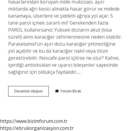
hasarlarından koruyan mide mukozası, aşırı
miktarda ağrı kesici almakla hasar görür ve midede
kanamaya, ülserlere ve şiddetli ağrıya yol açar. 5
tane parol içmek zararlı mı? Gerekenden fazla
PAROL kullanırsanız: Yüksek dozların akut (kısa
süreli) alımı karaciğer zehirlenmesine neden olabilir.
Parasetamol’ün aşırı dozu karaciğer yetmezliğine
yol açabilir ve bu da karaciğer nakli veya ölüm
gerektirebilir. Nescafe parol içilirse ne olur? Kahve,
içerdiği antioksidan ve uyarıcı bileşenler sayesinde
sağlığınız için oldukça faydalıdır.…
5
Devamını okuyun
Yorum Bırak
Tane
Parol
Içsem
Ne
Olur
https://www.bizimforum.com.tr
https://ebruliorganizasyon.com.tr