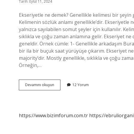
Tarih: Eylül 11, 2024
Ekseriyetle ne demek? Genellikle kelimesi bir şeyin g
Kelimenin sözlük anlamı genellikle’dir. Ekseriyetle 
yalnızca sayılabilen somut şeyler için kullanılır. Kel
sıklıkla ve çoğu zaman anlamına gelir. Ekseriyet ne
geneldir. Örnek cümle: 1- Genellikle arkadaşım Burak
bir ila bir buçuk saat yürüyüşe çıkarım. Ekseriyet 
majority’dir. Mostly genellikle, sıklıkla ve çoğu zama
Örneğin,…
Ekseriyetle
Devamını okuyun
12 Yorum
Ne
Anlama
Gelir
https://www.bizimforum.com.tr
https://ebruliorgan