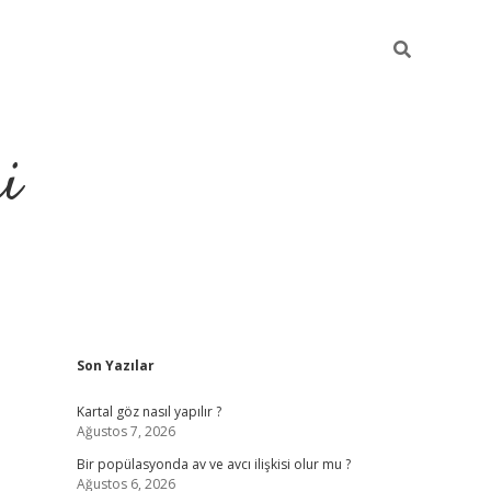
i
Sidebar
Son Yazılar
https://elex
Kartal göz nasıl yapılır ?
Ağustos 7, 2026
Bir popülasyonda av ve avcı ilişkisi olur mu ?
Ağustos 6, 2026