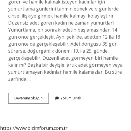
gören ve hamile kalmak isteyen kadınlar için
yumurtlama günlerini tahmin etmek ve o günlerde
cinsel ilişkiye girmek hamile kalmayı kolaylaştırır.
Düzensiz adet gören kadın ne zaman yumurtlar?
Yumurtlama, bir sonraki adetin başlamasından 14
gün önce gerçekleşir. Aynı şekilde, adetten 12 ila 18
gün önce de gerçekleşebilir. Adet döngüsü 35 gün
sürerse, doğurganlık dönemi 19. ila 25. günde
gerçekleşebilir. Düzenli adet görmeyen biri hamile
kalır mı? Başka bir deyişle, artık adet görmeyen veya
yumurtlamayan kadınlar hamile kalamazlar. Bu süre
zarfında,…
Adet
Devamını okuyun
Yorum Bırak
Düzensizliği
Olan
Kadınlar
Hamile
Kalabilir
https://www.bizimforum.com.tr
Mi