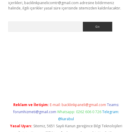
içerikleri,
backlinkpanelicomtr@gmail.com
adresine bildirmeniz
halinde, ilgili içerikler yasal süre içerisinde sitemizden kaldırılacaktır.
Arama
ps://elexbetgiris.org/
betbox
betexper bahis
Reklam ve İletişim:
E-mail:
backlinkpaneli@gmail.com
Teams:
forumhizmeti@gmail.com
Whatsapp: 0262 606 0 726
Telegram:
@karabul
Yasal Uyarı:
Sitemiz, 5651 Sayılı Kanun gereğince Bilgi Teknolojileri