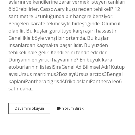
avlarını ve kendilerine zarar vermek isteyen canlıları
öldürebilirler. Cassowary kuşu neden tehlikeli? 12
santimetre uzunluğunda bir hançere benziyor.
Pençeleri karate tekmesiyle birleştiğinde. Ölümcül
olabilir. Bu kuşlar gürültüye karşı aşırı hassastır.
Genellikle böyle vahşi bir ortamda. Bu kuşlar
insanlardan kaçmakta başarılıdır. Bu yüzden
tehlikeli hale gelir. Kendilerini tehdit ederler.
Dünyanın en yırtıcı hayvanı ne? En büyük kara
etoburlarının listesiSıraGenel AdıBilimsel Adı1Kutup
ayısıUrsus maritimus2Boz ayıUrsus arctos3Bengal
kaplanıPanthera tigris4Afrika aslanıPanthera leo6
satır daha…
Dünyanın
Devamını okuyun
Yorum Bırak
En
Yırtıcı
Kuşu
Nedir