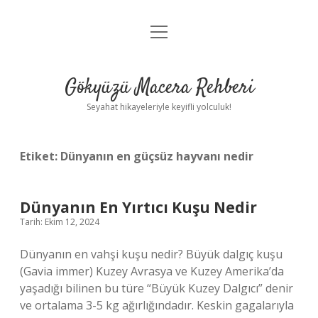
menüyü
Anasayfa
aç
Gizlilik Politikası
Gökyüzü Macera Rehberi
Yasal Uyarı
Seyahat hikayeleriyle keyifli yolculuk!
Hakkımızda
Etiket:
Dünyanın en güçsüz hayvanı nedir
Dünyanın En Yırtıcı Kuşu Nedir
Tarih: Ekim 12, 2024
Dünyanın en vahşi kuşu nedir? Büyük dalgıç kuşu
(Gavia immer) Kuzey Avrasya ve Kuzey Amerika’da
yaşadığı bilinen bu türe “Büyük Kuzey Dalgıcı” denir
ve ortalama 3-5 kg ​​ağırlığındadır. Keskin gagalarıyla