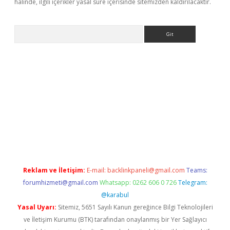
halinde, ilgili içerikler yasal süre içerisinde sitemizden kaldırılacaktır.
Arama
ps://elexbetgiris.org/
betbox
betexper bahis
Reklam ve İletişim:
E-mail:
backlinkpaneli@gmail.com
Teams:
forumhizmeti@gmail.com
Whatsapp: 0262 606 0 726
Telegram:
@karabul
Yasal Uyarı:
Sitemiz, 5651 Sayılı Kanun gereğince Bilgi Teknolojileri
ve İletişim Kurumu (BTK) tarafından onaylanmış bir Yer Sağlayıcı