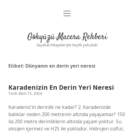
menüyü
Anasayfa
aç
Gizlilik Politikası
Gökyüzü Macera Rehberi
Yasal Uyarı
Seyahat hikayeleriyle keyifli yolculuk!
Hakkımızda
Etiket:
Dünyanın en derin yeri neresi
Karadenizin En Derin Yeri Neresi
Tarih: Ekim 15, 2024
Karadeniz’in derinlik ne kadar? 2. Karadenizde
balıklar neden 200 metrenin altında yaşayamaz? 150
ila 200 metre derinliklerin altında yaşam yoktur. Su
oksijen içermez ve H2S ile yüklüdür. Hidrojen sülfür,