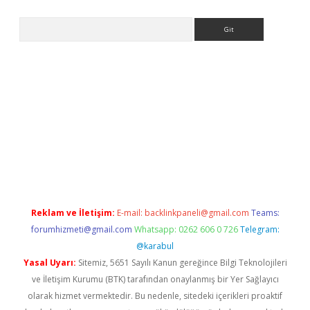
Arama
ps://elexbetgiris.org/
betbox
betexper bahis
Reklam ve İletişim:
E-mail:
backlinkpaneli@gmail.com
Teams:
forumhizmeti@gmail.com
Whatsapp: 0262 606 0 726
Telegram:
@karabul
Yasal Uyarı:
Sitemiz, 5651 Sayılı Kanun gereğince Bilgi Teknolojileri
ve İletişim Kurumu (BTK) tarafından onaylanmış bir Yer Sağlayıcı
olarak hizmet vermektedir. Bu nedenle, sitedeki içerikleri proaktif