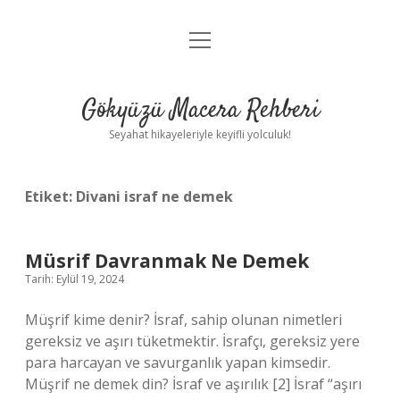
menüyü
Anasayfa
aç
Gizlilik Politikası
Gökyüzü Macera Rehberi
Yasal Uyarı
Seyahat hikayeleriyle keyifli yolculuk!
Hakkımızda
Etiket:
Divani israf ne demek
Müsrif Davranmak Ne Demek
Tarih: Eylül 19, 2024
Müşrif kime denir? İsraf, sahip olunan nimetleri
gereksiz ve aşırı tüketmektir. İsrafçı, gereksiz yere
para harcayan ve savurganlık yapan kimsedir.
Müşrif ne demek din? İsraf ve aşırılık [2] İsraf “aşırı