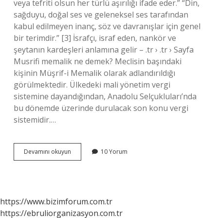
veya tefriti olsun her türlü aşırılığı ifade eder.” “Din,
sağduyu, doğal ses ve geleneksel ses tarafından
kabul edilmeyen inanç, söz ve davranışlar için genel
bir terimdir.” [3] İsrafçı, israf eden, nankör ve
şeytanın kardeşleri anlamına gelir – .tr › .tr › Sayfa
Musrifi memalik ne demek? Meclisin başındaki
kişinin Müşrif-i Memalik olarak adlandırıldığı
görülmektedir. Ülkedeki mali yönetim vergi
sistemine dayandığından, Anadolu Selçukluları’nda
bu dönemde üzerinde durulacak son konu vergi
sistemidir.…
Müsrif
Devamını okuyun
10 Yorum
Davranmak
Ne
Demek
https://www.bizimforum.com.tr
https://ebruliorganizasyon.com.tr