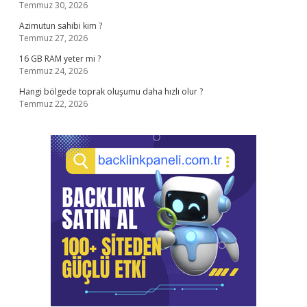
Temmuz 30, 2026
Azimutun sahibi kim ?
Temmuz 27, 2026
16 GB RAM yeter mi ?
Temmuz 24, 2026
Hangi bölgede toprak oluşumu daha hızlı olur ?
Temmuz 22, 2026