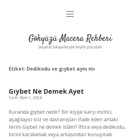
menüyü
Anasayfa
aç
Gizlilik Politikası
Gökyüzü Macera Rehberi
Yasal Uyarı
Seyahat hikayeleriyle keyifli yolculuk!
Hakkımızda
Etiket:
Dedikodu ve gıybet aynı mı
Gıybet Ne Demek Ayet
Tarih: Ekim 1, 2024
Kuranda gıybet nedir? Bir kişiye karşı incitici,
aşağılayıcı söz ve davranışları ifade eden ahlaki
terim Gıybet ne demek islâm? İftira veya dedikodu,
birini karalamak veya arkasından konuşmak