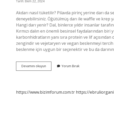
Tarih: Ekim 22, 2024
Akdarı nasıl tüketilir? Pilavda pirinç yerine darı da 
deneyebilirsiniz. Öğütülmüş darı ile waffle ve krep ya
Hangi darı yenir? Dal, binlerce yıldır insanlar taraf
Kırmızı dalın en önemli besinsel faydalarından biri 
karbonhidratların yanı sıra protein ve lif açısından d
zengindir ve vejetaryen ve vegan beslenmeyi tercih 
beslenme için uygun bir seçenektir ve bu da darının 
Ak
Devamını okuyun
Yorum Bırak
Darı
Yenir
Mi
https://www.bizimforum.com.tr
https://ebruliorgan