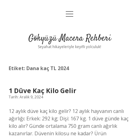
menüyü
Anasayfa
aç
Gizlilik Politikası
Gökyüzü Macera Rehberi
Yasal Uyarı
Seyahat hikayeleriyle keyifli yolculuk!
Hakkımızda
Etiket:
Dana kaç TL 2024
1 Düve Kaç Kilo Gelir
Tarih: Aralık 9, 2024
12 aylık düve kaç kilo gelir? 12 aylık hayvanın canlı
ağırlığı: Erkek: 292 kg; Dişi: 167 kg. 1 düve günde kaç
kilo alır? Günde ortalama 750 gram canlı ağırlık
kazanırlar. Düvenin kilosu ne kadar? Ürün