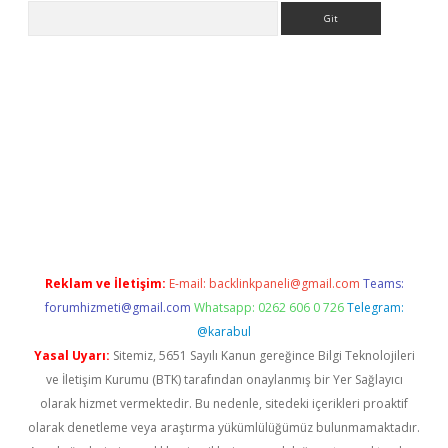
Arama
s://elexbetgiris.org/
betbox
betexper bahis
Reklam ve İletişim:
E-mail:
backlinkpaneli@gmail.com
Teams:
forumhizmeti@gmail.com
Whatsapp: 0262 606 0 726
Telegram:
@karabul
Yasal Uyarı:
Sitemiz, 5651 Sayılı Kanun gereğince Bilgi Teknolojileri
ve İletişim Kurumu (BTK) tarafından onaylanmış bir Yer Sağlayıcı
olarak hizmet vermektedir. Bu nedenle, sitedeki içerikleri proaktif
olarak denetleme veya araştırma yükümlülüğümüz bulunmamaktadır.