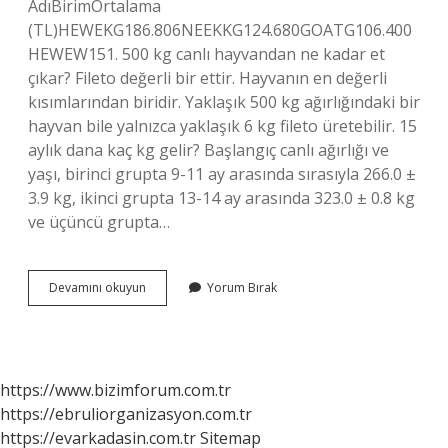
AdıBirimOrtalama
(TL)HEWEKG186.806NEEKKG124.680GOATG106.400
HEWEW151. 500 kg canlı hayvandan ne kadar et
çıkar? Fileto değerli bir ettir. Hayvanın en değerli
kısımlarından biridir. Yaklaşık 500 kg ağırlığındaki bir
hayvan bile yalnızca yaklaşık 6 kg fileto üretebilir. 15
aylık dana kaç kg gelir? Başlangıç ​​canlı ağırlığı ve
yaşı, birinci grupta 9-11 ay arasında sırasıyla 266.0 ±
3.9 kg, ikinci grupta 13-14 ay arasında 323.0 ± 0.8 kg
ve üçüncü grupta…
1
Devamını okuyun
Yorum Bırak
Düve
Kaç
Kilo
Gelir
https://www.bizimforum.com.tr
https://ebruliorganizasyon.com.tr
https://evarkadasin.com.tr
Sitemap