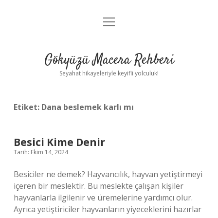
menüyü
Anasayfa
aç
Gizlilik Politikası
Gökyüzü Macera Rehberi
Yasal Uyarı
Seyahat hikayeleriyle keyifli yolculuk!
Hakkımızda
Etiket:
Dana beslemek karlı mı
Besici Kime Denir
Tarih: Ekim 14, 2024
Besiciler ne demek? Hayvancılık, hayvan yetiştirmeyi
içeren bir meslektir. Bu meslekte çalışan kişiler
hayvanlarla ilgilenir ve üremelerine yardımcı olur.
Ayrıca yetiştiriciler hayvanların yiyeceklerini hazırlar