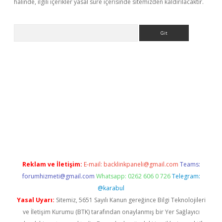
halinde, ilgili içerikler yasal süre içerisinde sitemizden kaldırılacaktır.
Arama
ps://elexbetgiris.org/
betbox
betexper bahis
Reklam ve İletişim:
E-mail:
backlinkpaneli@gmail.com
Teams:
forumhizmeti@gmail.com
Whatsapp: 0262 606 0 726
Telegram:
@karabul
Yasal Uyarı:
Sitemiz, 5651 Sayılı Kanun gereğince Bilgi Teknolojileri
ve İletişim Kurumu (BTK) tarafından onaylanmış bir Yer Sağlayıcı