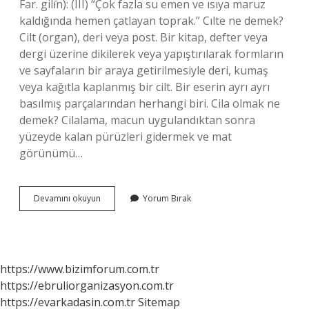
Far. gilı̇̄n): (III) “Çok fazla su emen ve ısıya maruz
kaldığında hemen çatlayan toprak.” Cılte ne demek?
Cilt (organ), deri veya post. Bir kitap, defter veya
dergi üzerine dikilerek veya yapıştırılarak formların
ve sayfaların bir araya getirilmesiyle deri, kumaş
veya kağıtla kaplanmış bir cilt. Bir eserin ayrı ayrı
basılmış parçalarından herhangi biri. Cila olmak ne
demek? Cilalama, macun uygulandıktan sonra
yüzeyde kalan pürüzleri gidermek ve mat
görünümü…
Cilasun
Devamını okuyun
Yorum Bırak
Ne
Demek
https://www.bizimforum.com.tr
https://ebruliorganizasyon.com.tr
https://evarkadasin.com.tr
Sitemap