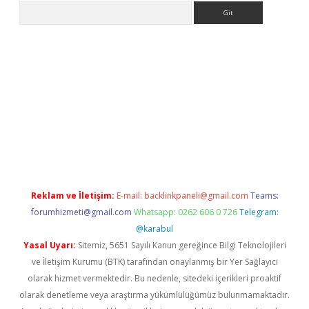
Arama
ps://elexbetgiris.org/
betbox
betexper bahis
Reklam ve İletişim:
E-mail:
backlinkpaneli@gmail.com
Teams:
forumhizmeti@gmail.com
Whatsapp: 0262 606 0 726
Telegram:
@karabul
Yasal Uyarı:
Sitemiz, 5651 Sayılı Kanun gereğince Bilgi Teknolojileri
ve İletişim Kurumu (BTK) tarafından onaylanmış bir Yer Sağlayıcı
olarak hizmet vermektedir. Bu nedenle, sitedeki içerikleri proaktif
olarak denetleme veya araştırma yükümlülüğümüz bulunmamaktadır.