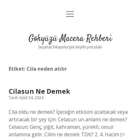
menüyü
Anasayfa
aç
Gizlilik Politikası
Gökyüzü Macera Rehberi
Yasal Uyarı
Seyahat hikayeleriyle keyifli yolculuk!
Hakkımızda
Etiket:
Cila neden atılır
Cilasun Ne Demek
Tarih: Eylül 24, 2024
Cila oldu ne demek? İçeceğin etkisini azaltacak veya
artıracak bir şey için. Celasun un anlamı ne demek?
Celasun; Genç, yiğit, kahraman, yürekli, cesur
anlamına gelir. Cilim ne demek TDK? 2. 4. Hacim (<