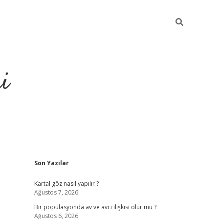
i
Sidebar
Son Yazılar
https://el
Kartal göz nasıl yapılır ?
Ağustos 7, 2026
Bir popülasyonda av ve avcı ilişkisi olur mu ?
Ağustos 6, 2026