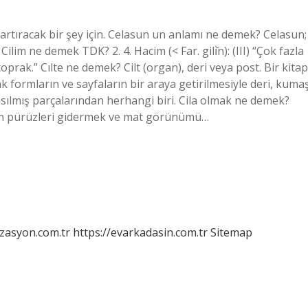
 artıracak bir şey için. Celasun un anlamı ne demek? Celasun;
ilim ne demek TDK? 2. 4. Hacim (< Far. gilı̇̄n): (III) “Çok fazla
rak.” Cılte ne demek? Cilt (organ), deri veya post. Bir kitap
ak formların ve sayfaların bir araya getirilmesiyle deri, kuma
 basılmış parçalarından herhangi biri. Cila olmak ne demek?
an pürüzleri gidermek ve mat görünümü…
izasyon.com.tr
https://evarkadasin.com.tr
Sitemap