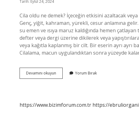
Tarih: Eylül 24, 2024
Cila oldu ne demek? İçeceğin etkisini azaltacak veya
Genç, yiğit, kahraman, yürekli, cesur anlamına gelir. C
su emen ve ısıya maruz kaldığında hemen çatlayan top
defter veya dergi üzerine dikilerek veya yapıştırılar
veya kağıtla kaplanmış bir cilt. Bir eserin ayrı ayrı
Cilalama, macun uygulandıktan sonra yüzeyde kal
Cilasun
Devamını okuyun
Yorum Bırak
Ne
Demek
https://www.bizimforum.com.tr
https://ebruliorgan