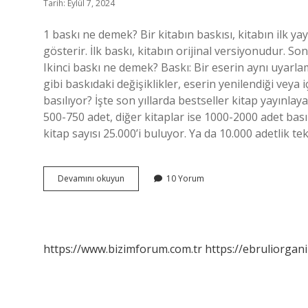
Tarih: Eylül 7, 2024
1 baskı ne demek? Bir kitabın baskısı, kitabın ilk ya
gösterir. İlk baskı, kitabın orijinal versiyonudur. So
Ikinci baskı ne demek? Baskı: Bir eserin aynı uyarlam
gibi baskıdaki değişiklikler, eserin yenilendiği veya i
basılıyor? İşte son yıllarda bestseller kitap yayınlayan
500-750 adet, diğer kitaplar ise 1000-2000 adet bası
kitap sayısı 25.000’i buluyor. Ya da 10.000 adetlik te
3
Devamını okuyun
10 Yorum
Baskı
Ne
Demek
https://www.bizimforum.com.tr
https://ebruliorgan