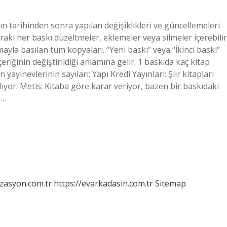
yın tarihinden sonra yapılan değişiklikleri ve güncellemeleri
nraki her baskı düzeltmeler, eklemeler veya silmeler içerebilir
ayla basılan tüm kopyaları. “Yeni baskı” veya “İkinci baskı”
çeriğinin değiştirildiği anlamına gelir. 1 baskıda kaç kitap
 yayınevlerinin sayıları: Yapı Kredi Yayınları: Şiir kitapları
lıyor. Metis: Kitaba göre karar veriyor, bazen bir baskıdaki
k…
izasyon.com.tr
https://evarkadasin.com.tr
Sitemap