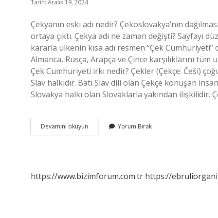
Tarih: Aralık 19, 2024
Çekyanın eski adı nedir? Çekoslovakya’nın dağılması
ortaya çıktı. Çekya adı ne zaman değişti? Sayfayı dü
kararla ülkenin kısa adı resmen “Çek Cumhuriyeti” o
Almanca, Rusça, Arapça ve Çince karşılıklarını tüm ulu
Çek Cumhuriyeti ırkı nedir? Çekler (Çekçe: Češi) ço
Slav halkıdır. Batı Slav dili olan Çekçe konuşan ins
Slovakya halkı olan Slovaklarla yakından ilişkilidir.
Çekya
Devamını okuyun
Yorum Bırak
Nın
Eski
Adı
Nedir
https://www.bizimforum.com.tr
https://ebruliorgan