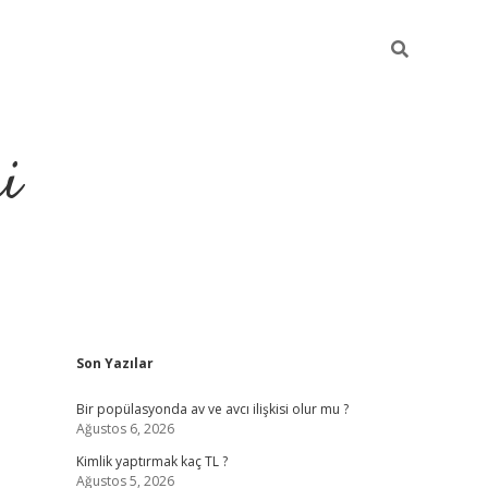
i
Sidebar
Son Yazılar
https://elex
Bir popülasyonda av ve avcı ilişkisi olur mu ?
Ağustos 6, 2026
Kimlik yaptırmak kaç TL ?
Ağustos 5, 2026