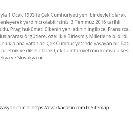
yla 1 Ocak 1993’te Çek Cumhuriyeti yeni bir devlet olarak
zenleyerek yardımcı olabilirsiniz. 3 Temmuz 2016 tarihli
ldu. Prag hükümeti ülkenin yeni adının İngilizce, Fransızca,
slararası örgütlere, özellikle Birleşmiş Milletler’e bildirdi.
ğunlukla ana vatanları Çek Cumhuriyeti’nde yaşayan bir Batı
anlar etnik ve dilsel olarak Çek Cumhuriyeti’nin komşu ülkesi
 Çekya ve Slovakya ne…
izasyon.com.tr
https://evarkadasin.com.tr
Sitemap