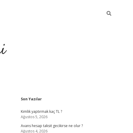
i
Sidebar
Son Yazılar
https://ele
Kimlik yaptırmak kaç TL ?
Ağustos 5, 2026
Avans hesap taksit gecikirse ne olur ?
Ağustos 4, 2026