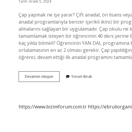
Tarih: Aralık 5, 2024
Çap yapmak ne işe yarar? Çift anadal, ön lisans vey
anadal programlarıyla benzer içerikli ikinci bir pro
almalarını sağlayan bir uygulamadır. Çap okulu ne ka
tamamlamak isteyen bir öğrencinin 40 ders yerine 60 
kaç yılda bitmeli? Öğrencinin YAN DAL programına b
ortalamasının en az 2 olması gerekir. Çap yapıldığ
öğrenci, devam ettiği ilk anadal programını tamaml
Çap
Devamını okuyun
Yorum Bırak
Yapmak
Faydalı
Mı
https://www.bizimforum.com.tr
https://ebruliorgan