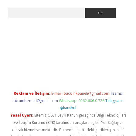
Arama
is
Reklam ve İletişim:
E-mail:
backlinkpaneli@gmail.com
Teams:
forumhizmeti@gmail.com
Whatsapp: 0262 606 0 726
Telegram:
@karabul
Yasal Uyarı:
Sitemiz, 5651 Sayılı Kanun gereğince Bilgi Teknolojileri
ve İletişim Kurumu (BTK) tarafından onaylanmış bir Yer Sağlayıcı
olarak hizmet vermektedir. Bu nedenle, sitedeki içerikleri proaktif