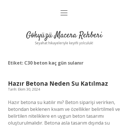
menüyü
Anasayfa
aç
Gizlilik Politikası
Gökyüzü Macera Rehberi
Yasal Uyarı
Seyahat hikayeleriyle keyifli yolculuk!
Hakkımızda
Etiket:
C30 beton kaç gün sulanır
Hazır Betona Neden Su Katılmaz
Tarih: Ekim 30, 2024
Hazır betona su katılır mı? Beton siparişi verirken,
betondan beklenen kıvam ve özellikler belirtilmeli ve
belirtilen niteliklere en uygun beton tasarımı
oluşturulmalıdır. Betona asla tasarım dışında su