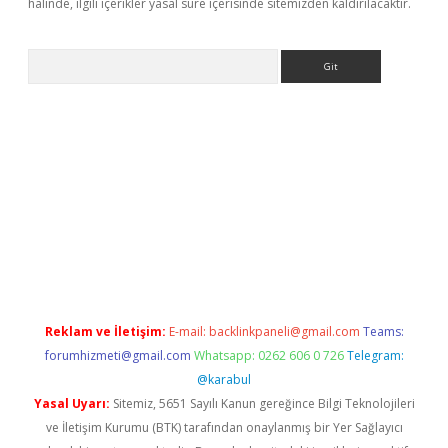
halinde, ilgili içerikler yasal süre içerisinde sitemizden kaldırılacaktır.
Arama
ps://elexbetgiris.org/
betbox
betexper bahis
Reklam ve İletişim:
E-mail:
backlinkpaneli@gmail.com
Teams:
forumhizmeti@gmail.com
Whatsapp: 0262 606 0 726
Telegram:
@karabul
Yasal Uyarı:
Sitemiz, 5651 Sayılı Kanun gereğince Bilgi Teknolojileri
ve İletişim Kurumu (BTK) tarafından onaylanmış bir Yer Sağlayıcı