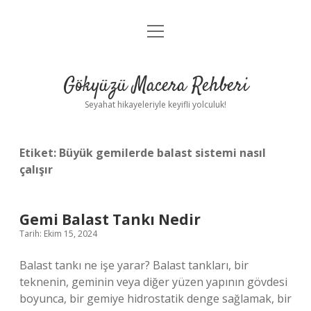
menüyü
Anasayfa
aç
Gizlilik Politikası
Gökyüzü Macera Rehberi
Yasal Uyarı
Seyahat hikayeleriyle keyifli yolculuk!
Hakkımızda
Etiket:
Büyük gemilerde balast sistemi nasıl
çalışır
Gemi Balast Tankı Nedir
Tarih: Ekim 15, 2024
Balast tankı ne işe yarar? Balast tankları, bir
teknenin, geminin veya diğer yüzen yapının gövdesi
boyunca, bir gemiye hidrostatik denge sağlamak, bir