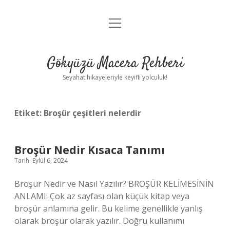
menüyü
Anasayfa
aç
Gizlilik Politikası
Gökyüzü Macera Rehberi
Yasal Uyarı
Seyahat hikayeleriyle keyifli yolculuk!
Hakkımızda
Etiket:
Broşür çeşitleri nelerdir
Broşür Nedir Kısaca Tanımı
Tarih: Eylül 6, 2024
Broşür Nedir ve Nasıl Yazılır? BROŞÜR KELİMESİNİN
ANLAMI: Çok az sayfası olan küçük kitap veya
broşür anlamına gelir. Bu kelime genellikle yanlış
olarak broşür olarak yazılır. Doğru kullanımı