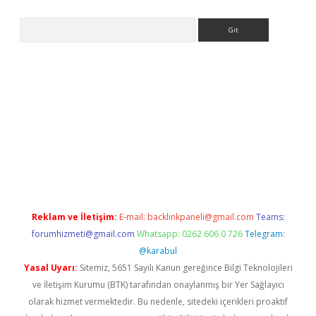
Arama
s://elexbetgiris.org/
betbox
betexper bahis
Reklam ve İletişim:
E-mail:
backlinkpaneli@gmail.com
Teams:
forumhizmeti@gmail.com
Whatsapp: 0262 606 0 726
Telegram:
@karabul
Yasal Uyarı:
Sitemiz, 5651 Sayılı Kanun gereğince Bilgi Teknolojileri
ve İletişim Kurumu (BTK) tarafından onaylanmış bir Yer Sağlayıcı
olarak hizmet vermektedir. Bu nedenle, sitedeki içerikleri proaktif