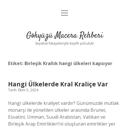
menüyü
Anasayfa
aç
Gizlilik Politikası
Gökyüzü Macera Rehberi
Yasal Uyarı
Seyahat hikayeleriyle keyifli yolculuk!
Hakkımızda
Etiket:
Birleşik Krallık hangi ülkeleri kapsıyor
Hangi Ülkelerde Kral Kraliçe Var
Tarih: Ekim 5, 2024
Hangi ülkelerde kraliyet vardır? Günümüzde mutlak
monarşi ile yönetilen ülkeler arasında Brunei,
Esvatini, Umman, Suudi Arabistan, Vatikan ve
Birleşik Arap Emirlikleri’ni oluşturan emirlikler yer