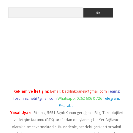
Arama
ps://elexbetgiris.org/
betbox
betexper bahis
Reklam ve İletişim:
E-mail:
backlinkpaneli@gmail.com
Teams:
forumhizmeti@gmail.com
Whatsapp: 0262 606 0 726
Telegram:
@karabul
Yasal Uyarı:
Sitemiz, 5651 Sayılı Kanun gereğince Bilgi Teknolojileri
ve İletişim Kurumu (BTK) tarafından onaylanmış bir Yer Sağlayıcı
olarak hizmet vermektedir. Bu nedenle, sitedeki içerikleri proaktif