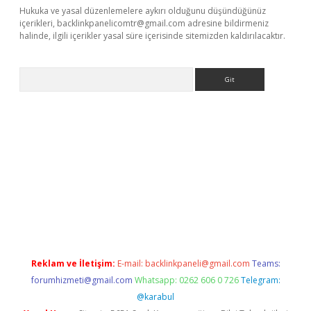
Hukuka ve yasal düzenlemelere aykırı olduğunu düşündüğünüz
içerikleri,
backlinkpanelicomtr@gmail.com
adresine bildirmeniz
halinde, ilgili içerikler yasal süre içerisinde sitemizden kaldırılacaktır.
Arama
ps://elexbetgiris.org/
betbox
betexper bahis
Reklam ve İletişim:
E-mail:
backlinkpaneli@gmail.com
Teams:
forumhizmeti@gmail.com
Whatsapp: 0262 606 0 726
Telegram:
@karabul