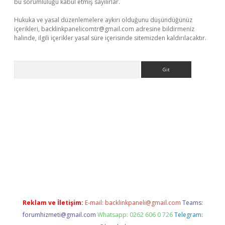
bu sorumluluğu kabul etmiş sayılırlar.
Hukuka ve yasal düzenlemelere aykırı olduğunu düşündüğünüz
içerikleri,
backlinkpanelicomtr@gmail.com
adresine bildirmeniz
halinde, ilgili içerikler yasal süre içerisinde sitemizden kaldırılacaktır.
Arama
s://elexbetgiris.org/
betbox
betexper bahis
Reklam ve İletişim:
E-mail:
backlinkpaneli@gmail.com
Teams:
forumhizmeti@gmail.com
Whatsapp: 0262 606 0 726
Telegram: