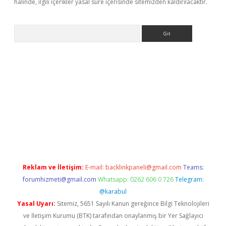
halinde, ilgili içerikler yasal süre içerisinde sitemizden kaldırılacaktır.
Arama
ps://elexbetgiris.org/
betbox
betexper bahis
Reklam ve İletişim:
E-mail:
backlinkpaneli@gmail.com
Teams:
forumhizmeti@gmail.com
Whatsapp: 0262 606 0 726
Telegram:
@karabul
Yasal Uyarı:
Sitemiz, 5651 Sayılı Kanun gereğince Bilgi Teknolojileri
ve İletişim Kurumu (BTK) tarafından onaylanmış bir Yer Sağlayıcı