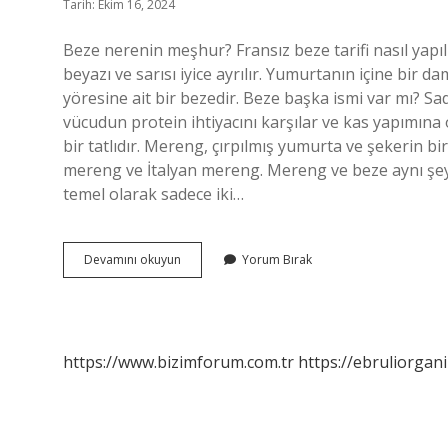
Tarih: Ekim 16, 2024
Beze nerenin meşhur? Fransız beze tarifi nasıl yapılı
beyazı ve sarısı iyice ayrılır. Yumurtanın içine bir 
yöresine ait bir bezedir. Beze başka ismi var mı? Sad
vücudun protein ihtiyacını karşılar ve kas yapımın
bir tatlıdır. Mereng, çırpılmış yumurta ve şekerin bi
mereng ve İtalyan mereng. Mereng ve beze aynı şey
temel olarak sadece iki…
Beze
Devamını okuyun
Yorum Bırak
Hangi
Yöreye
Ait
https://www.bizimforum.com.tr
https://ebruliorgan