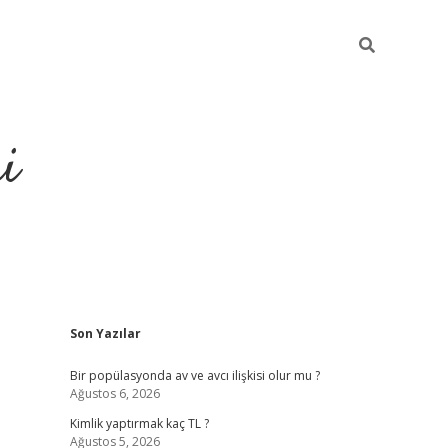
i
Sidebar
Son Yazılar
https://elex
Bir popülasyonda av ve avcı ilişkisi olur mu ?
Ağustos 6, 2026
Kimlik yaptırmak kaç TL ?
Ağustos 5, 2026