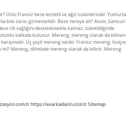
r? Ünlü Fransız beze lezzetli ve ağız sulandırıcıdır. Yumurta
damla bile sarısı girmemelidir. Beze nereye ait? Atom, Samsun
ece cilt sağlığını desteklemekle kalmaz, tüketildiğinde
a olumlu katkıda bulunur. Mereng, mereng olarak da bilinen
r karışımıdır. Üç çeşit mereng vardır: Fransız mereng, İsviçre
 mi? Mereng, dilimizde mereng olarak da bilinir. Mereng
izasyon.com.tr
https://evarkadasin.com.tr
Sitemap