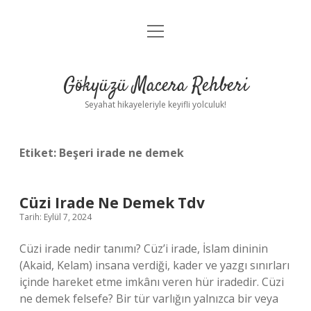
menüyü
Anasayfa
aç
Gizlilik Politikası
Gökyüzü Macera Rehberi
Yasal Uyarı
Seyahat hikayeleriyle keyifli yolculuk!
Hakkımızda
Etiket:
Beşeri irade ne demek
Cüzi Irade Ne Demek Tdv
Tarih: Eylül 7, 2024
Cüzi irade nedir tanımı? Cüz’i irade, İslam dininin
(Akaid, Kelam) insana verdiği, kader ve yazgı sınırları
içinde hareket etme imkânı veren hür iradedir. Cüzi
ne demek felsefe? Bir tür varlığın yalnızca bir veya