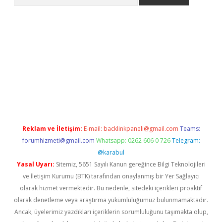
ps://elexbetgiris.org/
betbox
betexper bahis
Reklam ve İletişim:
E-mail:
backlinkpaneli@gmail.com
Teams:
forumhizmeti@gmail.com
Whatsapp: 0262 606 0 726
Telegram:
@karabul
Yasal Uyarı:
Sitemiz, 5651 Sayılı Kanun gereğince Bilgi Teknolojileri
ve İletişim Kurumu (BTK) tarafından onaylanmış bir Yer Sağlayıcı
olarak hizmet vermektedir. Bu nedenle, sitedeki içerikleri proaktif
olarak denetleme veya araştırma yükümlülüğümüz bulunmamaktadır.
Ancak, üyelerimiz yazdıkları içeriklerin sorumluluğunu taşımakta olup,