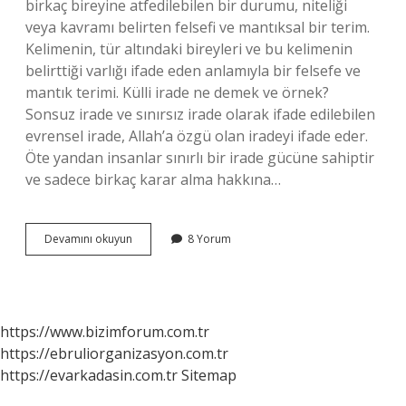
birkaç bireyine atfedilebilen bir durumu, niteliği
veya kavramı belirten felsefi ve mantıksal bir terim.
Kelimenin, tür altındaki bireyleri ve bu kelimenin
belirttiği varlığı ifade eden anlamıyla bir felsefe ve
mantık terimi. Külli irade ne demek ve örnek?
Sonsuz irade ve sınırsız irade olarak ifade edilebilen
evrensel irade, Allah’a özgü olan iradeyi ifade eder.
Öte yandan insanlar sınırlı bir irade gücüne sahiptir
ve sadece birkaç karar alma hakkına…
Cüzi
Devamını okuyun
8 Yorum
Irade
Ne
Demek
Tdv
https://www.bizimforum.com.tr
https://ebruliorganizasyon.com.tr
https://evarkadasin.com.tr
Sitemap