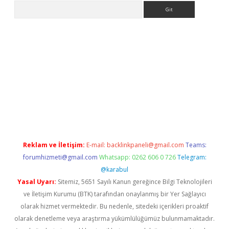
Arama
ps://elexbetgiris.org/
betbox
betexper bahis
Reklam ve İletişim:
E-mail:
backlinkpaneli@gmail.com
Teams:
forumhizmeti@gmail.com
Whatsapp: 0262 606 0 726
Telegram:
@karabul
Yasal Uyarı:
Sitemiz, 5651 Sayılı Kanun gereğince Bilgi Teknolojileri
ve İletişim Kurumu (BTK) tarafından onaylanmış bir Yer Sağlayıcı
olarak hizmet vermektedir. Bu nedenle, sitedeki içerikleri proaktif
olarak denetleme veya araştırma yükümlülüğümüz bulunmamaktadır.