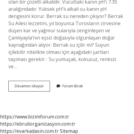
olan bir çözelti alkalidir. Vücuttaki kanın pH’ı 7.35
aralığındadır. Yüksek pH’lı alkali su kanın pH
dengesini korur. Berrak su nereden çıkıyor? Berrak
Su Ailesi lezzetini, yıl boyunca Torosların zirvesine
düşen kar ve yağmur sularıyla zenginleşen ve
Çamlıyayla’nın eşsiz doğasıyla olgunlaşan doğal
kaynağından alıyor. Berrak su içilir mi? Suyun
içilebilir nitelikte olması için aşağıdaki şartları
taşıması gerekir: · Su yumuşak, kokusuz, renksiz
ve…
Berrak
Devamını okuyun
Yorum Bırak
Su
Ne
Demek
https://www.bizimforum.com.tr
https://ebruliorganizasyon.com.tr
https://evarkadasin.com.tr
Sitemap