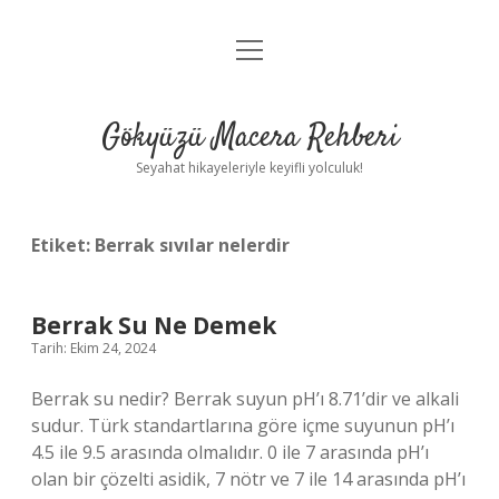
menüyü
Anasayfa
aç
Gizlilik Politikası
Gökyüzü Macera Rehberi
Yasal Uyarı
Seyahat hikayeleriyle keyifli yolculuk!
Hakkımızda
Etiket:
Berrak sıvılar nelerdir
Berrak Su Ne Demek
Tarih: Ekim 24, 2024
Berrak su nedir? Berrak suyun pH’ı 8.71’dir ve alkali
sudur. Türk standartlarına göre içme suyunun pH’ı
4.5 ile 9.5 arasında olmalıdır. 0 ile 7 arasında pH’ı
olan bir çözelti asidik, 7 nötr ve 7 ile 14 arasında pH’ı