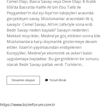
Cemel Olayı, Basra Savaşı veya Deve Olayı. 8 Aralık
656’da Basra’da Halife Ali bin Ebu Talib ile
Peygamber’in dul eşi Aişe’nin takipçileri arasında
gerçekleşen savaş. Müslümanlar arasındaki ilk iç
savaştır. Cemel Savaşı, Ali’nin zaferiyle sona erdi.
Bedir Savaşı neden başladı? Savaşın nedenleri:
Mekkeli müşrikler, Medine’ye göç ettikten sonra bile
Müslümanlara karşı düşmanlık göstermeye devam
ettiler. İslam’ın yayılmasından endişelenen
Kureyşliler, Medine’ye ekonomik ve askeri baskı
uygulamaya başladılar. Bu gerginliklerin bir sonucu
olarak Bedir Savaşı patlak verdi. Türklerin…
Müslümanların
Devamını okuyun
Yorum Bırak
Ilk
Savaşı
Nedir
https://www.bizimforum.com.tr