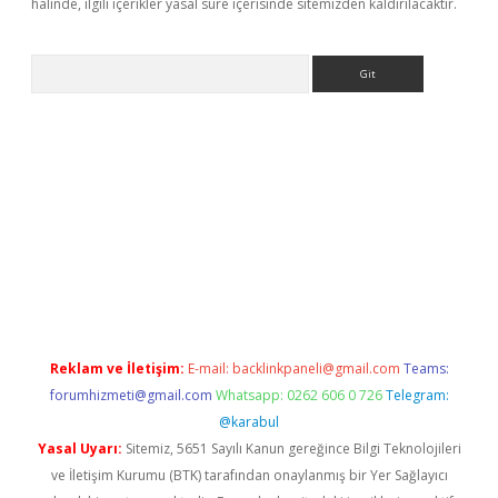
halinde, ilgili içerikler yasal süre içerisinde sitemizden kaldırılacaktır.
Arama
s://elexbetgiris.org/
betbox
betexper bahis
Reklam ve İletişim:
E-mail:
backlinkpaneli@gmail.com
Teams:
forumhizmeti@gmail.com
Whatsapp: 0262 606 0 726
Telegram:
@karabul
Yasal Uyarı:
Sitemiz, 5651 Sayılı Kanun gereğince Bilgi Teknolojileri
ve İletişim Kurumu (BTK) tarafından onaylanmış bir Yer Sağlayıcı